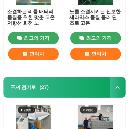
소결하는 리튬 배터리
노를 소결시키는 진보한
요업로
물질을 위한 맞춘 고온
세라믹스 물질 롤러 단
저항선 회전 노
조로 고온
소결로
최고의 가격
최고의 가격
음극과 음극 재료 노
연락처
연락처
질소 가스 발생기
건조 오븐
푸셔 전기로
(27)
열처리 용광로