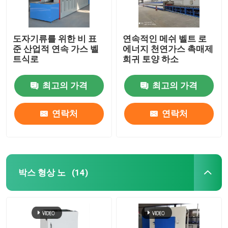
도자기류를 위한 비 표
연속적인 메쉬 벨트 로
준 산업적 연속 가스 벨
에너지 천연가스 촉매제
트식로
희귀 토양 하소
최고의 가격
최고의 가격
연락처
연락처
박스 형상 노
(14)