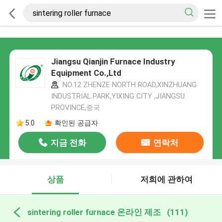
Jiangsu Qianjin Furnace Industry
Equipment Co.,Ltd
NO.12 ZHENZE NORTH ROAD,XINZHUANG
INDUSTRIAL PARK,YIXING CITY ,JIANGSU
PROVINCE,중국
5.0
확인된 공급자
지금 전화
연락처
상품
저희에 관하여
sintering roller furnace 온라인 제조
(111)