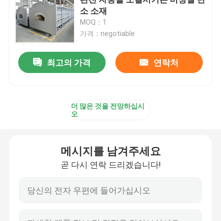
소 소재
MOQ：1
메시 벨트 노
가격：negotiable
박스 형상 노
최고의 가격
연락처
튜브 로
더 많은 것을 전망하십시
오
셔틀 킬른
메시지를 남겨주세요
터널 가마
곧 다시 연락 드리겠습니다!
환경 박스 로
소둔로