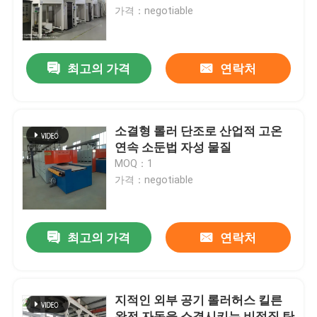
가격：negotiable
공장 여행
최고의 가격
연락처
품질 관리
소식
소결형 롤러 단조로 산업적 고온
연속 소둔법 자성 물질
MOQ：1
경우
가격：negotiable
인용문을 요구하세요
최고의 가격
연락처
롤러 단조로
지적인 외부 공기 롤러허스 킬른
푸셔 전기로
완전 자동을 소결시키는 비정질 탄