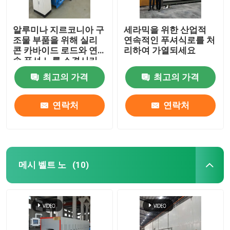
알루미나 지르코니아 구
세라믹을 위한 산업적
조물 부품을 위해 실리
연속적인 푸셔식로를 처
콘 카바이드 로드와 연
리하여 가열되세요
속 푸셔 노를 소결시키
는 고온
최고의 가격
최고의 가격
연락처
연락처
메시 벨트 노
(10)