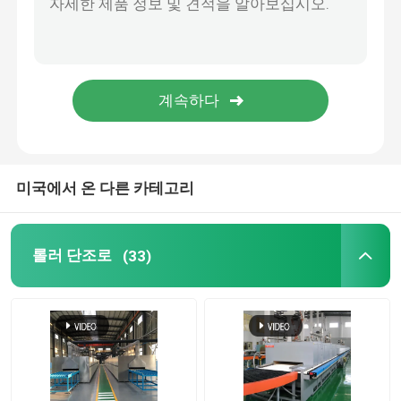
용광로를 들어 올리십시오
손수레 노
로타리 킬른로
미국에서 온 다른 카테고리
수소 환원로
롤러 단조로
(33)
진공로
롤러허스 킬른
소성가마