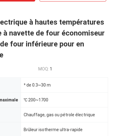
lectrique à hautes températures
e à navette de four économiseur
 de four inférieure pour en
e
MOQ:
1
³ de 0.3~30 m
maximale
℃ 200~1700
Chauffage, gas ou pétrole électrique
Brûleur isotherme ultra-rapide