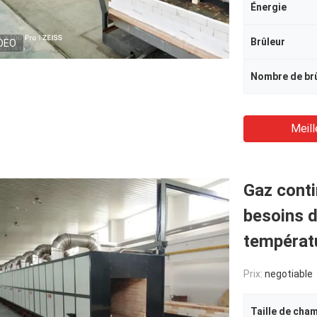
Énergie
Brûleur
DEO
Nombre de br
Meill
Gaz cont
besoins d
températu
Prix:
negotiable
Taille de cha