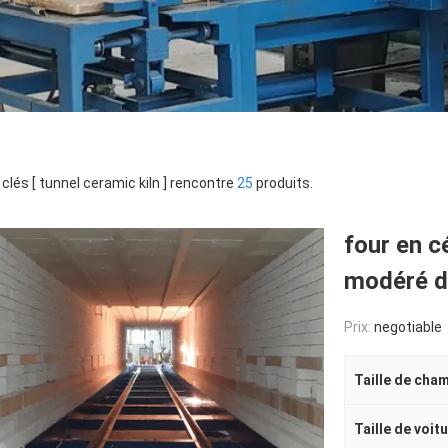
clés [ tunnel ceramic kiln ] rencontre
25
produits.
four en c
modéré d
Prix:
negotiable
Taille de cha
Taille de voit