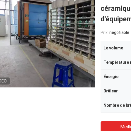
céramique
d'équipem
Prix:
negotiable
Le volume
Température 
Énergie
DEO
Brûleur
Nombre de br
Meill