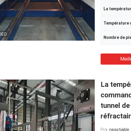
DEO
Meill
La tempé
commanda
tunnel de
réfractai
Prix:
negotiable