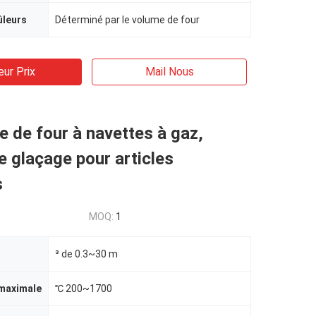
ûleurs
Déterminé par le volume de four
eur Prix
Mail Nous
e de four à navettes à gaz,
e glaçage pour articles
s
MOQ:
1
³ de 0.3~30 m
maximale
℃ 200~1700