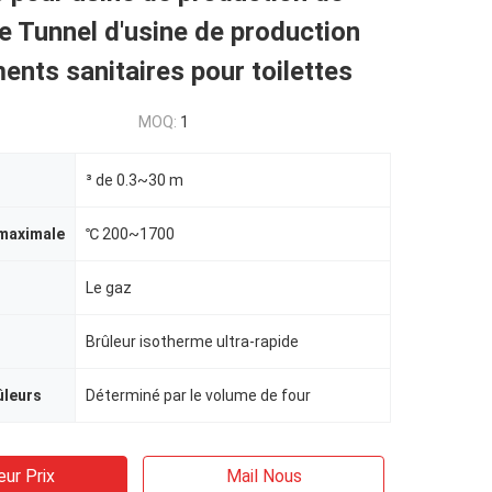
 Tunnel d'usine de production
ents sanitaires pour toilettes
MOQ:
1
³ de 0.3~30 m
maximale
℃ 200~1700
Le gaz
Brûleur isotherme ultra-rapide
ûleurs
Déterminé par le volume de four
eur Prix
Mail Nous