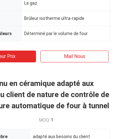
Le gaz
Brûleur isotherme ultra-rapide
ûleurs
Déterminé par le volume de four
eur Prix
Mail Nous
inu en céramique adapté aux
u client de nature de contrôle de
re automatique de four à tunnel
MOQ:
1
mbre
adapté aux besoins du client