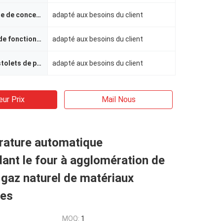
La température de conception
adapté aux besoins du client
Température de fonctionnement
adapté aux besoins du client
Nombre de pistolets de pulvérisation
adapté aux besoins du client
eur Prix
Mail Nous
rature automatique
nt le four à agglomération de
 gaz naturel de matériaux
res
MOQ:
1