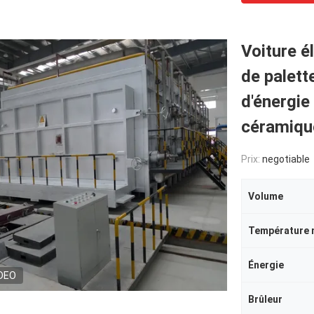
Voiture é
de palett
d'énergie
céramiqu
Prix:
negotiable
Volume
Température 
Énergie
DEO
Brûleur