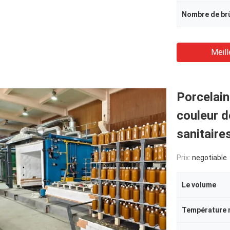
Nombre de br
Meill
Porcelain
couleur d
sanitaire
Prix:
negotiable
Le volume
Température 