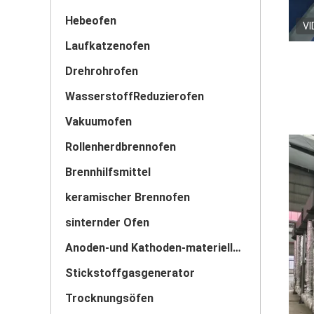
Hebeofen
VI
Laufkatzenofen
Drehrohrofen
WasserstoffReduzierofen
Vakuumofen
Rollenherdbrennofen
Brennhilfsmittel
keramischer Brennofen
sinternder Ofen
Anoden-und Kathoden-materieller Ofen
Stickstoffgasgenerator
Trocknungsöfen