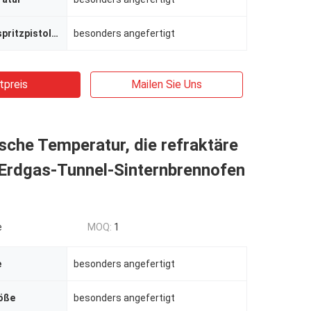
Zahl von Farbspritzpistolen
besonders angefertigt
tpreis
Mailen Sie Uns
che Temperatur, die refraktäre
-Erdgas-Tunnel-Sinternbrennofen
e
MOQ:
1
e
besonders angefertigt
öße
besonders angefertigt