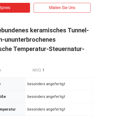
tpreis
Mailen Sie Uns
bundenes keramisches Tunnel-
n-ununterbrochenes
sche Temperatur-Steuernatur-
e
MOQ:
1
e
besonders angefertigt
öße
besonders angefertigt
mperatur
besonders angefertigt