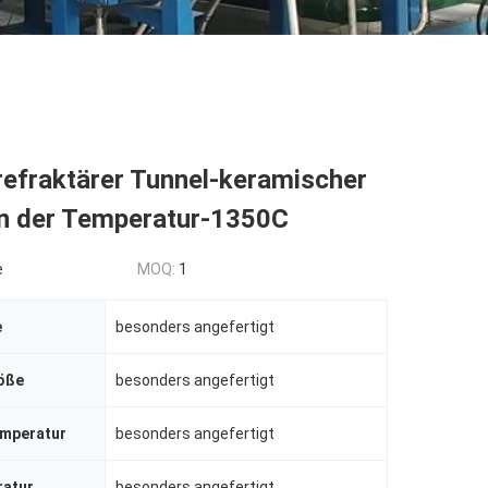
refraktärer Tunnel-keramischer
n der Temperatur-1350C
e
MOQ:
1
e
besonders angefertigt
öße
besonders angefertigt
mperatur
besonders angefertigt
ratur
besonders angefertigt