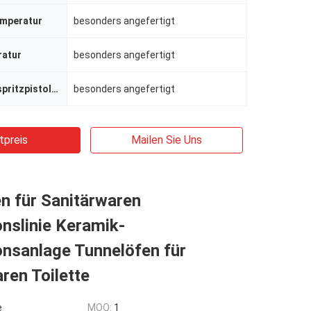
mperatur
besonders angefertigt
ratur
besonders angefertigt
Zahl von Farbspritzpistolen
besonders angefertigt
tpreis
Mailen Sie Uns
n für Sanitärwaren
nslinie Keramik-
onsanlage Tunnelöfen für
ren Toilette
e
MOQ:
1