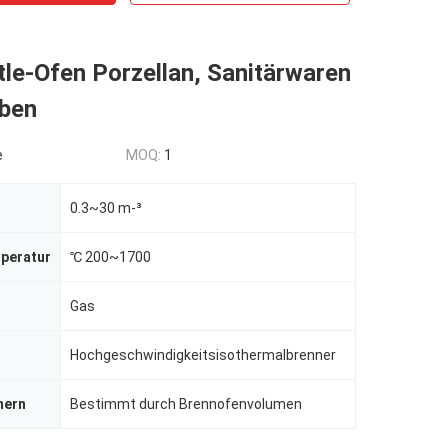
le-Ofen Porzellan, Sanitärwaren
rben
e
MOQ:
1
0.3~30 m-³
peratur
℃ 200~1700
Gas
Hochgeschwindigkeitsisothermalbrenner
nern
Bestimmt durch Brennofenvolumen