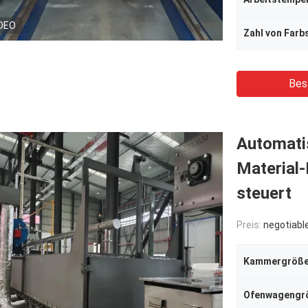
DEO
Bes
Automatis
Material
steuert
Preis:
negotiabl
Kammergröß
Ofenwagengr