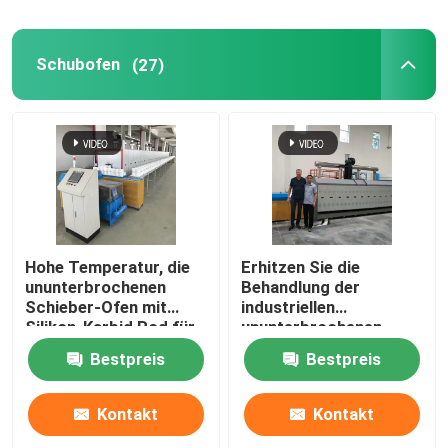
keramischer Brennofen
Schubofen
(27)
sinternder Ofen
Anoden-und Kathoden-materieller Ofen
Stickstoffgasgenerator
Hohe Temperatur, die
Erhitzen Sie die
ununterbrochenen
Behandlung der
Trocknungsöfen
Schieber-Ofen mit
industriellen
Silikon-Karbid Rod für
ununterbrochenen
Tonerde-
Schieber-Art Ofen für
Bestpreis
Bestpreis
Wärmebehandlungsöfen
Zirkoniumdioxid-
keramisches
strukturelle Teile
sintert
Kontakt
Kontakt