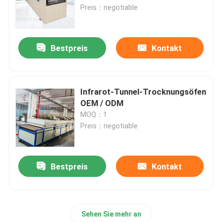
Preis：negotiable
Fabrik-Ausflug
Bestpreis
Kontakt
Qualitätskontrolle
Nachrichten
Infrarot-Tunnel-Trocknungsöfen
OEM / ODM
MOQ：1
Fälle
Preis：negotiable
Fordern Sie ein Zitat
Bestpreis
Kontakt
Rollenherdofen
Sehen Sie mehr an
Schubofen