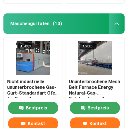
Maschengurtofen
(10)
Nicht industrielle
Ununterbrochene Mesh
ununterbrochene Gas-
Belt Furnace Energy
Gurt-Standardart Ofen
Natural-Gas-
für Keramik
Katalysator-seltene
Erdkalzinierung
Bestpreis
Bestpreis
Kontakt
Kontakt