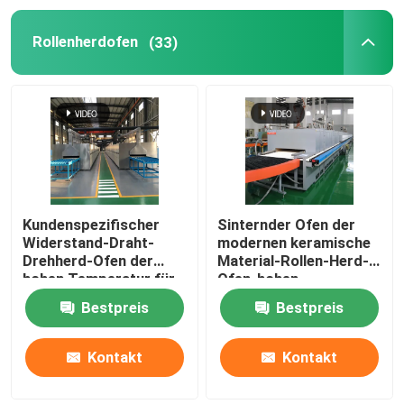
Rollenherdofen
(33)
Hebeofen
Laufkatzenofen
Drehrohrofen
WasserstoffReduzierofen
Kundenspezifischer
Sinternder Ofen der
Widerstand-Draht-
modernen keramische
Drehherd-Ofen der
Material-Rollen-Herd-
Vakuumofen
hohen Temperatur für
Ofen-hohen
die sinternden Lithium-
Temperatur
Bestpreis
Bestpreis
Batterie-Materialien
Rollenherdbrennofen
Kontakt
Kontakt
Brennhilfsmittel