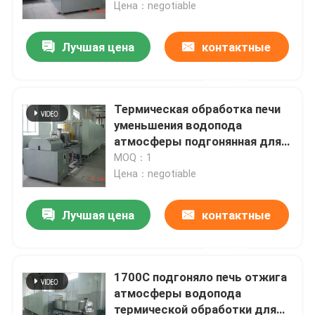
Цена：negotiable
Лучшая цена
контактные
данные
Термическая обработка печи
уменьшения водопода
атмосферы подгонянная для
порошковых металлургий
MOQ：1
Цена：negotiable
Лучшая цена
контактные
Дом
данные
Продукты
1700C подгоняло печь отжига
атмосферы водопода
термической обработки для
О нас