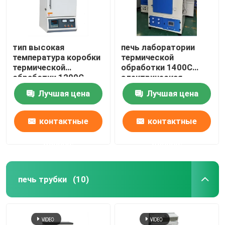
тип высокая
печь лаборатории
температура коробки
термической
термической
обработки 1400C
обработки 1200C
электрическая
лаборатории печи
высокотемпературная
Лучшая цена
Лучшая цена
электрическая с
с проводом
проводом
сопротивления
сопротивления
контактные
контактные
данные
данные
печь трубки
(10)