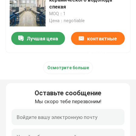
спекая
MOQ：1
печь пояса сетки
Цена：negotiable
Тип печь коробки
Лучшая цена
контактные
данные
печь трубки
Осмотрите больше
печь челнока
Оставьте сообщение
печь тоннеля
Мы скоро тебе перезвоним!
печь коробки атмосферы
Печь отжига