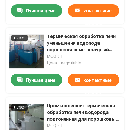
Лучшая цена
контактные
данные
Термическая обработка печи
уменьшения водопода
порошковых металлургий
подгонянная
MOQ：1
Цена：negotiable
Лучшая цена
контактные
данные
Промышленная термическая
обработка печи водорода
подгонянная для порошковых
металлургий
MOQ：1