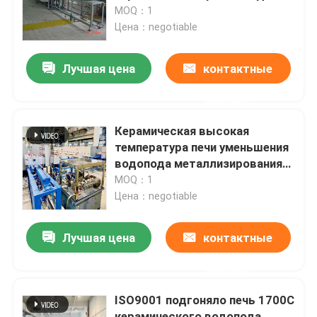
порошковых металлургий
MOQ：1
Цена：negotiable
Путешествие фабрики
Лучшая цена
контактные
Проверка качества
данные
Новости
Керамическая высокая
температура печи уменьшения
водопода металлизирования
Случаи
подгонянная
MOQ：1
Цена：negotiable
Спросите цитату
Лучшая цена
контактные
печь шестка ролика
данные
ISO9001 подгоняло печь 1700C
Толкатель печи
керамического водопода