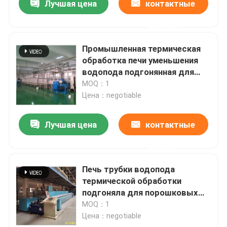
Лучшая цена
контактные
данные
Промышленная термическая
обработка печи уменьшения
водопода подгонянная для
керамического
MOQ：1
металлизирования
Цена：negotiable
Лучшая цена
контактные
данные
Печь трубки водопода
термической обработки
подгоняла для порошковых
металлургий
MOQ：1
Цена：negotiable