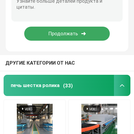
Подъемная печь
печь вагонетки
Вращающаяся печь печи
ДРУГИЕ КАТЕГОРИИ ОТ НАС
печь уменьшения водопода
печь шестка ролика
(33)
печь вакуума
печь шестка ролика
Мебель печи