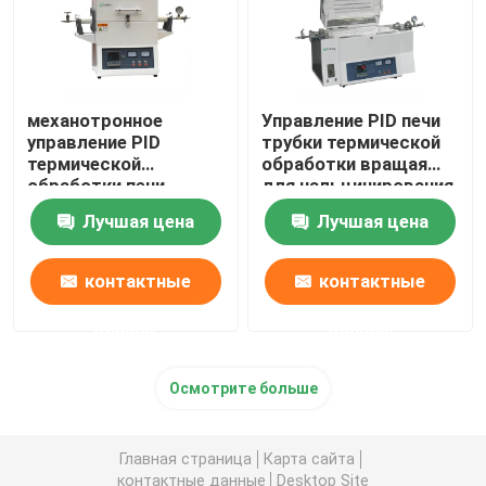
механотронное
Управление PID печи
управление PID
трубки термической
термической
обработки вращая
обработки печи
для чальцинирования
1500C
и засыхания
Лучшая цена
Лучшая цена
лаборатории
контактные
контактные
данные
данные
Осмотрите больше
Главная страница
Карта сайта
контактные данные
Desktop Site