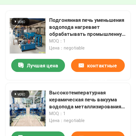
Подгонянная печь уменьшения
водопода нагревает
обрабатывать промышленную
печь водопода для
MOQ：1
керамического
Цена：negotiable
металлизирования
Лучшая цена
контактные
данные
Высокотемпературная
керамическая печь вакуума
водопода металлизирования
подгоняла
MOQ：1
Цена：negotiable