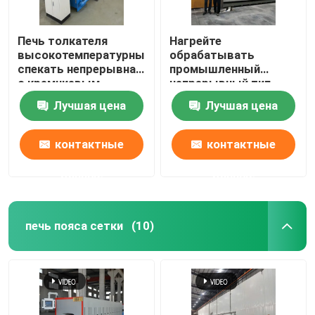
Печь толкателя
Нагрейте
высокотемпературный
обрабатывать
спекать непрерывная
промышленный
с кремниевым
непрерывный тип
карбидом штангами
толкателя печь для
Лучшая цена
Лучшая цена
для частей Zirconia
керамического
глинозема
структурных
контактные
контактные
данные
данные
печь пояса сетки
(10)