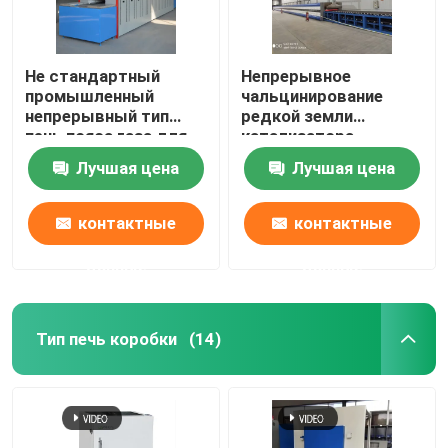
Не стандартный
Непрерывное
промышленный
чальцинирование
непрерывный тип
редкой земли
печь пояса газа для
катализатора
керамики
природного газа
Лучшая цена
Лучшая цена
энергии печи пояса
сетки
контактные
контактные
данные
данные
Тип печь коробки
(14)