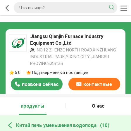
Jiangsu Qianjin Furnace Industry
Equipment Co.,Ltd
NO.12 ZHENZE NORTH ROAD,XINZHUANG
INDUSTRIAL PARK,YIXING CITY ,JIANGSU
PROVINCE,Китай
5.0
Подтверженный поставщик
позвони сейчас
контактные
данные
продукты
О нас
Китай печь уменьшения водопода
(10)