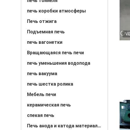
печь тоннеля
печь коробки атмосферы
Печь отжига
Подъемная печь
VI
печь вагонетки
Вращающаяся печь печи
печь уменьшения водопода
печь вакуума
печь шестка ролика
Мебель печи
керамическая печь
спекая печь
Печь анода и катода материальная