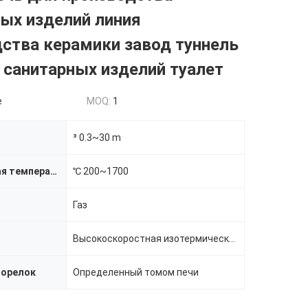
ых изделий линия
ства керамики завод туннель
 санитарных изделий туалет
e
MOQ:
1
³ 0.3~30 m
Максимальная температура
℃ 200~1700
Газ
Высокоскоростная изотермическая горелка
горелок
Определенный томом печи