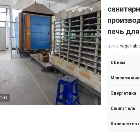
санитарн
производ
печь для
цена:
negotiabl
Объем
Энергетика
DEO
Сжигатель
Количество 