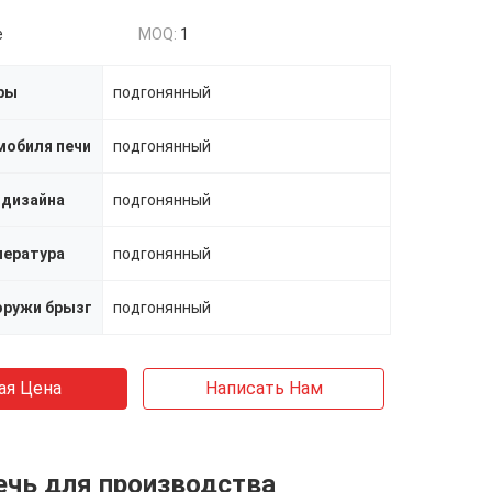
e
MOQ:
1
ры
подгонянный
мобиля печи
подгонянный
 дизайна
подгонянный
пература
подгонянный
оружи брызг
подгонянный
ая Цена
Написать Нам
ечь для производства