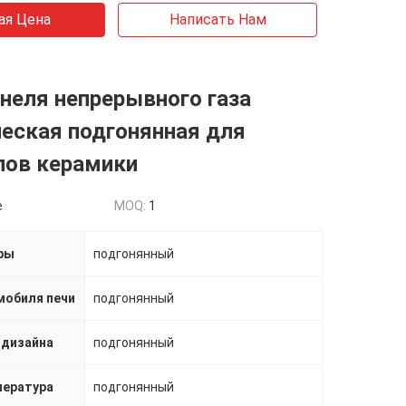
ая Цена
Написать Нам
неля непрерывного газа
еская подгонянная для
лов керамики
e
MOQ:
1
ры
подгонянный
мобиля печи
подгонянный
 дизайна
подгонянный
пература
подгонянный