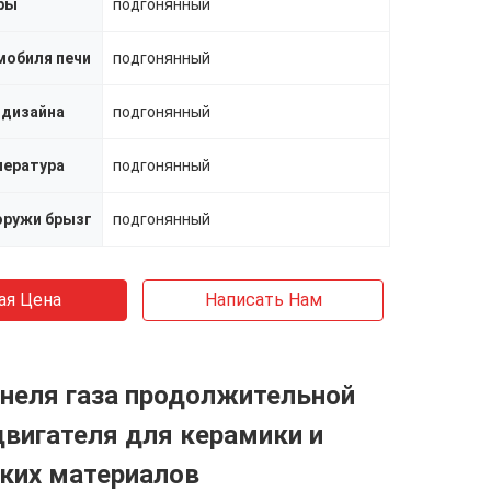
ры
подгонянный
мобиля печи
подгонянный
 дизайна
подгонянный
пература
подгонянный
оружи брызг
подгонянный
ая Цена
Написать Нам
неля газа продолжительной
вигателя для керамики и
ких материалов