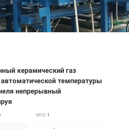
нный керамический газ
 автоматической температуры
ннеля непрерывный
ируя
e
MOQ:
1