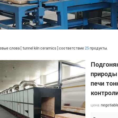
вые слова [ tunnel kiln ceramics ] соответствие
25
продукты.
Подгоня
природы
печи то
контрол
цена:
negotiabl