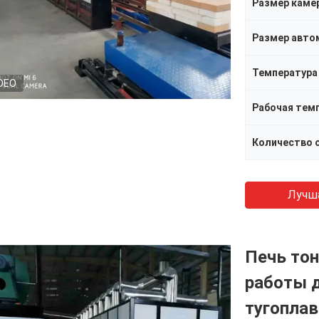
Размер каме
Размер авто
Температура
DEO
Рабочая тем
Количество 
Лучш
Печь тон
работы д
тугоплав