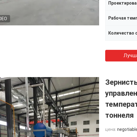
Рабочая тем
DEO
Количество 
Лучш
Зернист
управле
температ
тоннеля
цена:
negotiabl