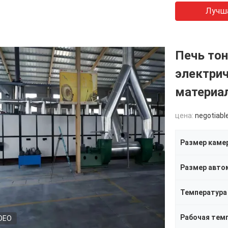
Лучш
Печь тон
электрич
материа
цена:
negotiabl
Размер каме
Размер авто
Температура
Рабочая тем
DEO