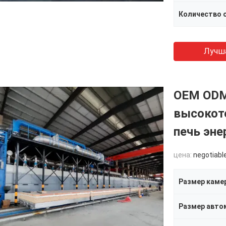
Количество 
Лучш
OEM ODM
высокот
печь эн
цена:
negotiabl
Размер каме
Размер авто