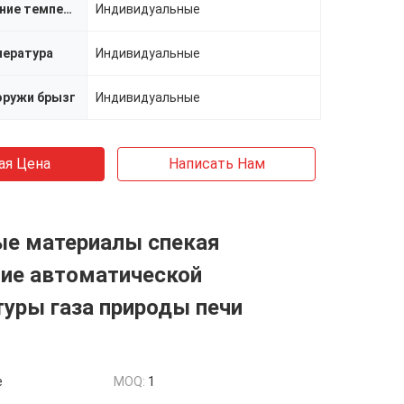
Проектирование температуры
Индивидуальные
пература
Индивидуальные
оружи брызг
Индивидуальные
ая Цена
Написать Нам
ые материалы спекая
ние автоматической
уры газа природы печи
e
MOQ:
1