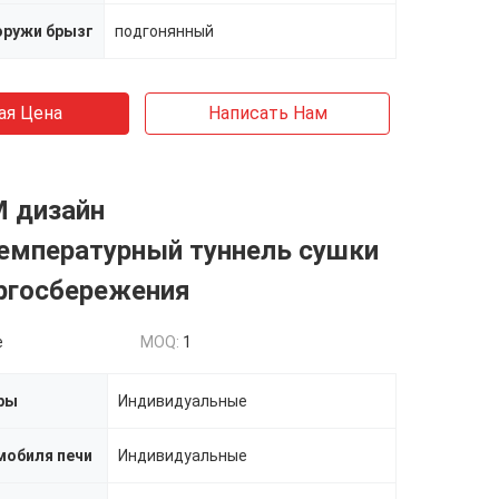
оружи брызг
подгонянный
ая Цена
Написать Нам
 дизайн
емпературный туннель сушки
ергосбережения
e
MOQ:
1
ры
Индивидуальные
мобиля печи
Индивидуальные