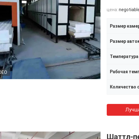
цена:
negotiabl
Размер каме
Размер авто
Температура
Рабочая тем
DEO
Количество 
Лучш
Шаттл-п