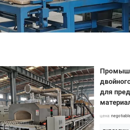
Промышл
двойного
для пре
материа
цена:
negotiabl