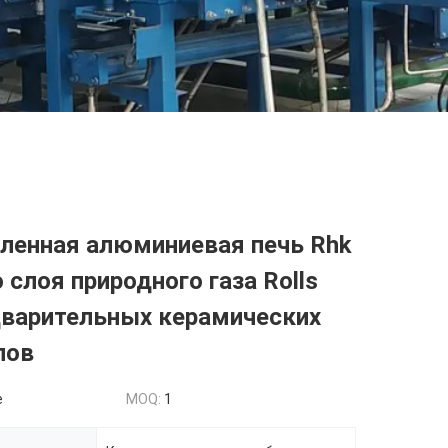
енная алюминиевая печь Rhk
 слоя природного газа Rolls
дварительных керамических
лов
e
MOQ:
1