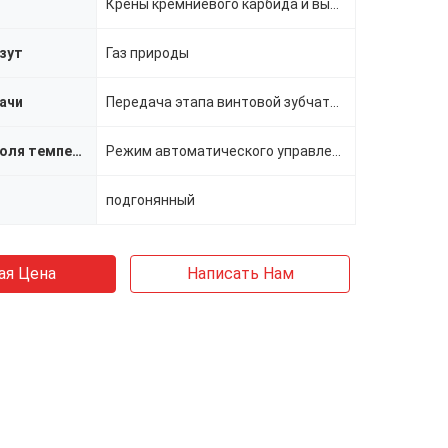
Крены кремниевого карбида и высокие алюминиевые крены
зут
Газ природы
дачи
Передача этапа винтовой зубчатой передачи
Метод контроля температуры
Режим автоматического управления PID
подгонянный
ая Цена
Написать Нам