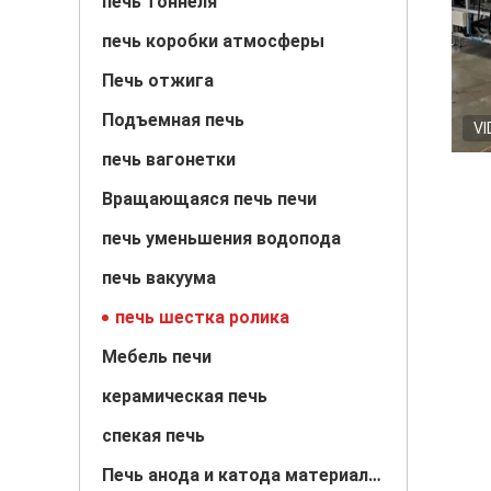
печь тоннеля
печь коробки атмосферы
Печь отжига
Подъемная печь
VI
печь вагонетки
Вращающаяся печь печи
печь уменьшения водопода
печь вакуума
печь шестка ролика
Мебель печи
керамическая печь
спекая печь
Печь анода и катода материальная