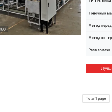
ТИП РОЛИКА
Топочный ма
Метод пере
DEO
Размер печи
Лучш
Total 1 page