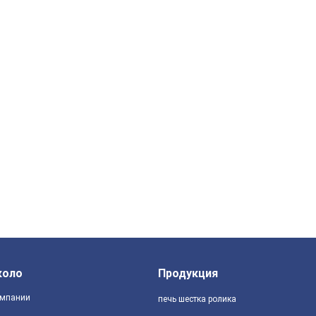
коло
Продукция
мпании
печь шестка ролика