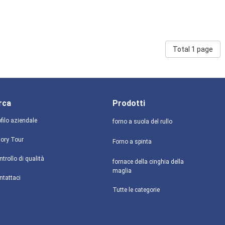
Total 1 page
rca
Prodotti
filo aziendale
forno a suola del rullo
tory Tour
Forno a spinta
trollo di qualità
fornace della cinghia della
maglia
ntattaci
Tutte le categorie