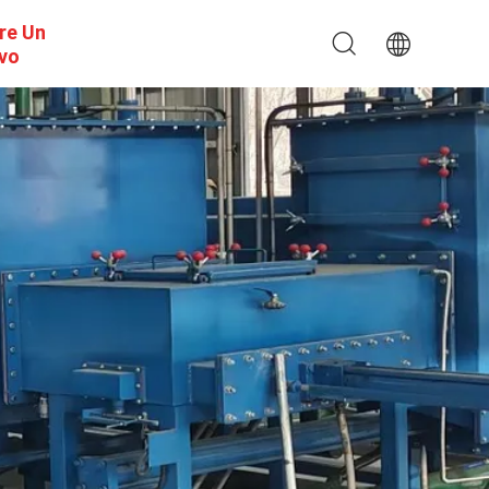
re Un
ivo