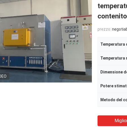
temperatu
contenit
prezzo:
negotia
Temperatura d
Temperatura 
Dimensione de
DEO
Potere stima
Miglio