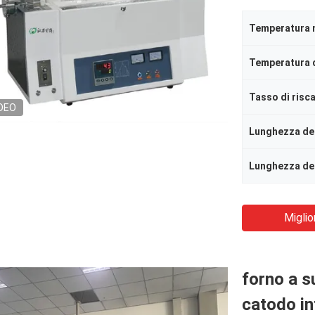
Temperatura
Temperatura d
Tasso di risc
DEO
Miglio
forno a s
catodo int