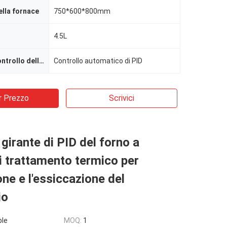
lla fornace
750*600*800mm
4.5L
Metodo del controllo della temperatura
Controllo automatico di PID
r Prezzo
Scrivici
 girante di PID del forno a
 trattamento termico per
one e l'essiccazione del
io
ble
MOQ:
1