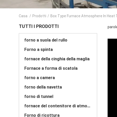
Casa
/
Prodotti
/
Box Type Furnace Atmosphere In Heat
TUTTI I PRODOTTI
parol
forno a suola del rullo
Forno a spinta
fornace della cinghia della maglia
Fornace a forma di scatola
forno a camera
forno della navetta
forno di tunnel
fornace del contenitore di atmosfera
Forno di ricottura