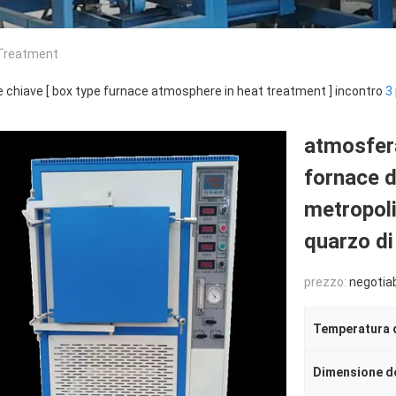
 Treatment
e chiave [ box type furnace atmosphere in heat treatment ] incontro
3
atmosfera
fornace d
metropoli
quarzo di
prezzo:
negotia
Temperatura d
Dimensione d