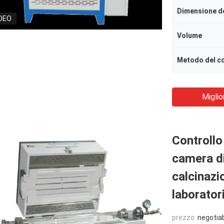
Dimensione de
DEO
Volume
Miglio
Controllo
camera di
calcinazi
laborator
prezzo:
negotia