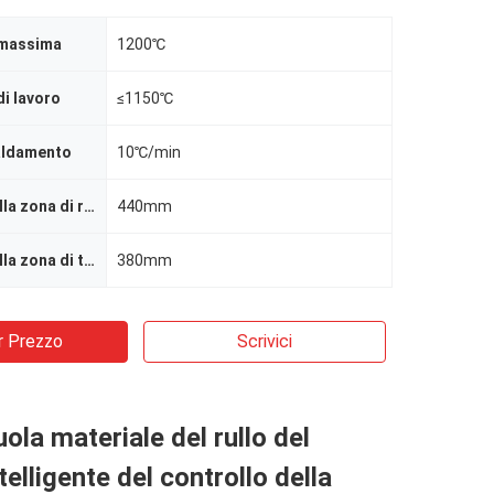
 massima
1200℃
i lavoro
≤1150℃
aldamento
10℃/min
Lunghezza della zona di riscaldamento
440mm
Lunghezza della zona di temperatura costante
380mm
r Prezzo
Scrivici
uola materiale del rullo del
elligente del controllo della