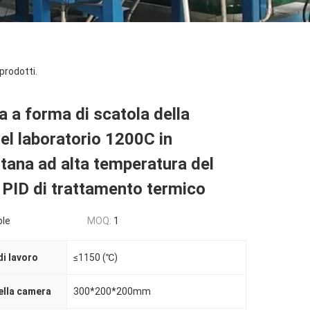
prodotti.
 a forma di scatola della
el laboratorio 1200C in
tana ad alta temperatura del
 PID di trattamento termico
ble
MOQ:
1
i lavoro
≤1150 (℃)
ella camera
300*200*200mm