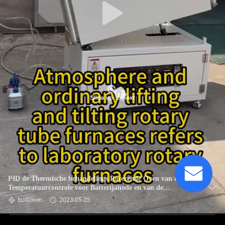
PID de Thermische behandelings Roterende Oven van de
Temperatuurcontrole voor Batterijanode en van de
Kathodeelektrode Materialen
buisoven
2023-05-25