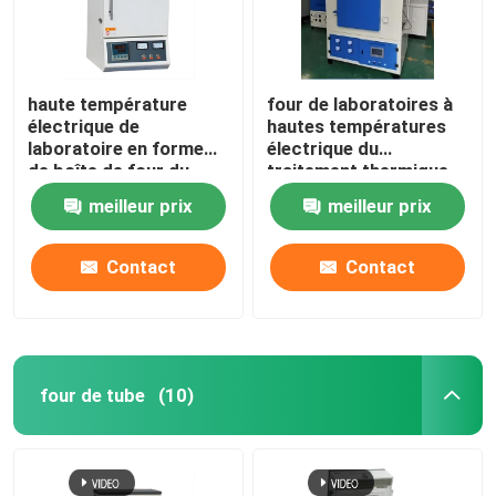
haute température
four de laboratoires à
électrique de
hautes températures
laboratoire en forme
électrique du
de boîte de four du
traitement thermique
traitement thermique
1400C avec le fil de
meilleur prix
meilleur prix
1200C avec le fil de
résistance
résistance
Contact
Contact
four de tube
(10)