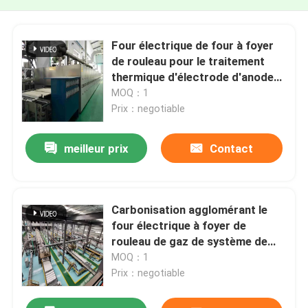
Four électrique de four à foyer
de rouleau pour le traitement
thermique d'électrode d'anode
et de cathode de batterie au
MOQ：1
lithium
Prix：negotiable
meilleur prix
Contact
Carbonisation agglomérant le
four électrique à foyer de
rouleau de gaz de système de
contrôle
MOQ：1
Prix：negotiable