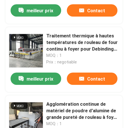
meilleur prix
Contact
Traitement thermique à hautes
températures de rouleau de four
continu à foyer pour Debinding
et l'agglomération de la
MOQ：1
céramique
Prix：negotiable
meilleur prix
Contact
Agglomération continue de
matériel de poudre d'alumine de
grande pureté de rouleau à foyer
de traitement thermique à
MOQ：1