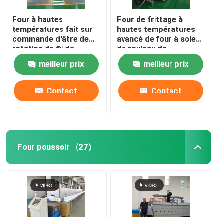
Four à hautes
Four de frittage à
four en céramique
températures fait sur
hautes températures
commande d'âtre de
avancé de four à sole
rotation de fil de
de rouleau de
four de frittage
résistance pour
matériaux en
meilleur prix
meilleur prix
l'agglomération de
céramique
matériaux de batterie
Four matériel d'anode et de cathode
au lithium
Contact
Contact
Générateur de gaz azote
Fours de séchage
Four poussoir
(27)
Forneau de traitement thermique