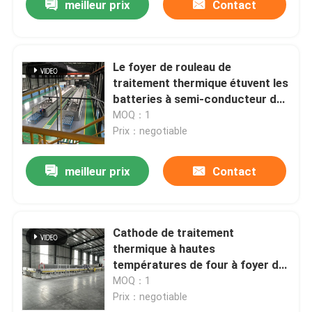
meilleur prix
Contact
Le foyer de rouleau de
traitement thermique étuvent les
batteries à semi-conducteur de
mise à feu continue à hautes
MOQ：1
températures
Prix：negotiable
meilleur prix
Contact
Cathode de traitement
thermique à hautes
températures de four à foyer de
rouleau d'agglomération et
MOQ：1
matériel continus d'anode
Prix：negotiable