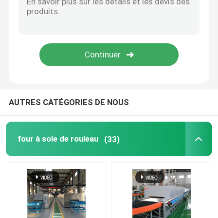
Four élévateur
four de chariot
four à four rotatif
AUTRES CATÉGORIES DE NOUS
four à réduction d'hydrogène
four à sole de rouleau
(33)
four de vide
four à foyer de rouleau
Meubles de four