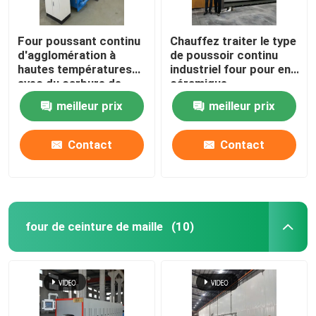
Four poussant continu
Chauffez traiter le type
d'agglomération à
de poussoir continu
hautes températures
industriel four pour en
avec du carbure de
céramique
silicium Rods pour les
meilleur prix
meilleur prix
pièces structurelles de
zircone d'alumine
Contact
Contact
four de ceinture de maille
(10)