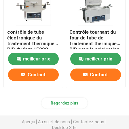
contrôle de tube
Contrôle tournant du
électronique du
four de tube de
traitement thermique
traitement thermique
PID du four 1500C
PID pour la calcination
et le séchage de
meilleur prix
meilleur prix
laboratoire
Contact
Contact
Regardez plus
Aperçu
Au sujet de nous
Contactez-nous
Desktop Site