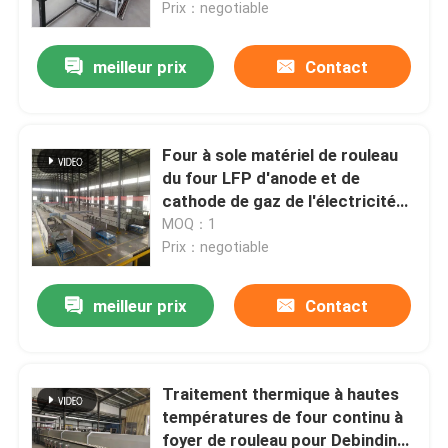
hautes températures de four
Prix：negotiable
meilleur prix
Contact
Four à sole matériel de rouleau
du four LFP d'anode et de
cathode de gaz de l'électricité
de lithium de fer de cathode
MOQ：1
matérielle de phosphate
Prix：negotiable
meilleur prix
Contact
Maison
Produits
Traitement thermique à hautes
températures de four continu à
foyer de rouleau pour Debinding
Au sujet de nous