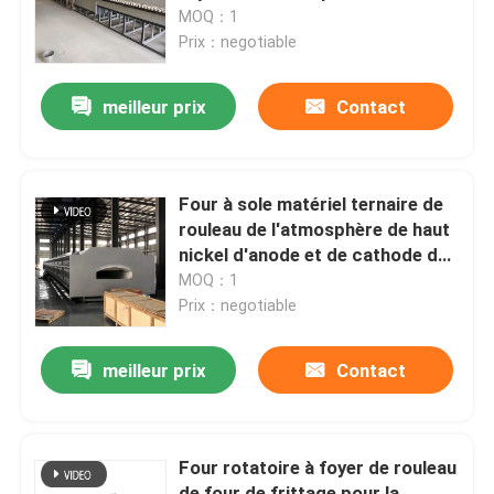
et l'agglomération de la
MOQ：1
céramique de la couche mince
Prix：negotiable
Visite d'usine
meilleur prix
Contact
Contrôle de qualité
Nouvelles
Four à sole matériel ternaire de
rouleau de l'atmosphère de haut
nickel d'anode et de cathode de
Cas
batterie au lithium
MOQ：1
Prix：negotiable
Demandez une citation
meilleur prix
Contact
four à sole de rouleau
Four rotatoire à foyer de rouleau
Four poussoir
de four de frittage pour la