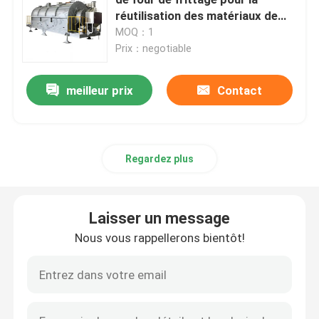
réutilisation des matériaux de
batterie au lithium
MOQ：1
four de ceinture de maille
Prix：negotiable
Four en forme de boîte
meilleur prix
Contact
four de tube
Regardez plus
four à navette
Laisser un message
four à tunnel
Nous vous rappellerons bientôt!
four de boîte de l'atmosphère
Four à recuire