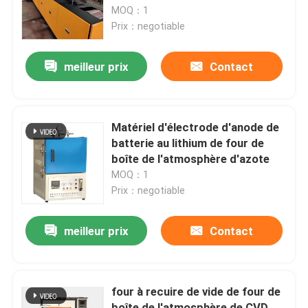
transporteuse continue
MOQ：1
Prix：negotiable
Visite d'usine
meilleur prix
Contact
Contrôle de qualité
Nouvelles
Matériel d'électrode d'anode de
batterie au lithium de four de
boîte de l'atmosphère d'azote
Cas
MOQ：1
Prix：negotiable
Demandez une citation
meilleur prix
Contact
four à sole de rouleau
four à recuire de vide de four de
Four poussoir
boîte de l'atmosphère de CVD