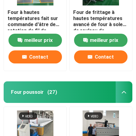
Four à hautes
Four de frittage à
four en céramique
températures fait sur
hautes températures
commande d'âtre de
avancé de four à sole
rotation de fil de
de rouleau de
four de frittage
résistance pour
matériaux en
meilleur prix
meilleur prix
l'agglomération de
céramique
matériaux de batterie
Four matériel d'anode et de cathode
au lithium
Contact
Contact
Générateur de gaz azote
Fours de séchage
Four poussoir
(27)
Forneau de traitement thermique