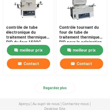
contrôle de tube
Contrôle tournant du
électronique du
four de tube de
traitement thermique
traitement thermique
PID du four 1500C
PID pour la calcination
et le séchage de
meilleur prix
meilleur prix
laboratoire
Contact
Contact
Regardez plus
Aperçu
Au sujet de nous
Contactez-nous
Desktop Site