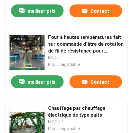
meilleur prix
Contact
Four à hautes températures fait
sur commande d'âtre de rotation
de fil de résistance pour
l'agglomération de matériaux de
MOQ：1
batterie au lithium
Prix：negotiable
meilleur prix
Contact
Chauffage par chauffage
électrique de type puits
MOQ：1
Prix：negotiable