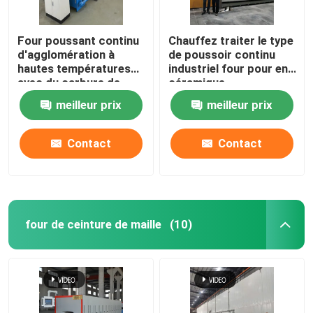
Four poussant continu
Chauffez traiter le type
d'agglomération à
de poussoir continu
hautes températures
industriel four pour en
avec du carbure de
céramique
silicium Rods pour les
meilleur prix
meilleur prix
pièces structurelles de
zircone d'alumine
Contact
Contact
four de ceinture de maille
(10)