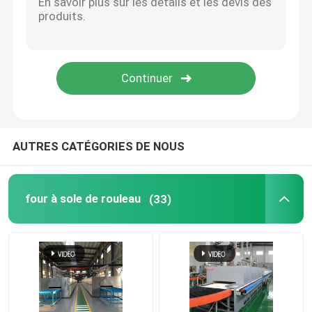
Four élévateur
four de chariot
four à four rotatif
AUTRES CATÉGORIES DE NOUS
four à réduction d'hydrogène
four à sole de rouleau
(33)
four de vide
four à foyer de rouleau
Meubles de four