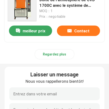
1700C avec le système de
refroidissement par l'eau
MOQ：1
four de ceinture de maille
Prix：negotiable
Four en forme de boîte
meilleur prix
Contact
four de tube
Regardez plus
four à navette
Laisser un message
four à tunnel
Nous vous rappellerons bientôt!
four de boîte de l'atmosphère
Four à recuire