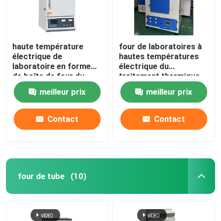
haute température
four de laboratoires à
électrique de
hautes températures
laboratoire en forme
électrique du
de boîte de four du
traitement thermique
traitement thermique
1400C avec le fil de
meilleur prix
meilleur prix
1200C avec le fil de
résistance
résistance
Contact
Contact
four de tube
(10)