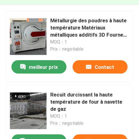
Métallurgie des poudres à haute
température Matériaux
métalliques additifs 3D Fourneau
de recuit sous vide
MOQ：1
Prix：negotiable
meilleur prix
Contact
Recuit durcissant la haute
température de four à navette
de gaz
MOQ：1
Prix：negotiable