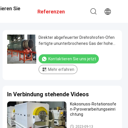
ieren Sie
Referenzen
Direkter abgefeuerter Drehrohrofen-Ofen
fertigte ununterbrochenes Gas der hohen
Temperatur für Pulver-Material besonders
an
Kontaktieren Sie uns jetzt
Mehr erfahren
In Verbindung stehende Videos
Kokosnuss-Rotationsofe
n-Pyroverarbeitungseinri
chtung
Drehrohrofen
2023-09-13