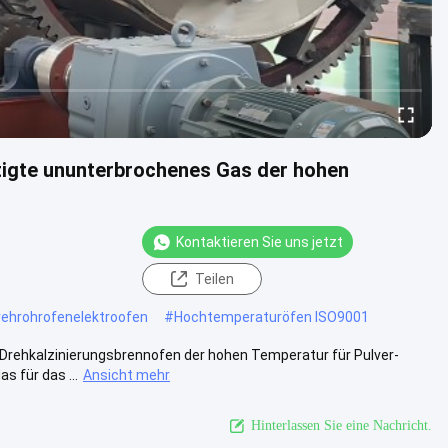
tigte ununterbrochenes Gas der hohen
Kontaktieren Sie uns jetzt
Teilen
ehrohrofenelektroofen
#
Hochtemperaturöfen ISO9001
rehkalzinierungsbrennofen der hohen Temperatur für Pulver-
s für das ...
Ansicht mehr
Hinterlassen Sie eine Nachricht.