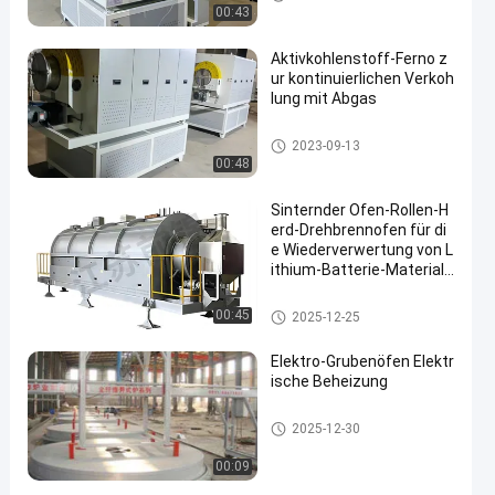
00:43
Aktivkohlenstoff-Ferno z
ur kontinuierlichen Verkoh
lung mit Abgas
Drehrohrofen
2023-09-13
00:48
Sinternder Ofen-Rollen-H
erd-Drehbrennofen für di
e Wiederverwertung von L
ithium-Batterie-Materiali
en
Drehrohrofen
00:45
2025-12-25
Elektro-Grubenöfen Elektr
ische Beheizung
Wärmebehandlungsöfen
2025-12-30
00:09