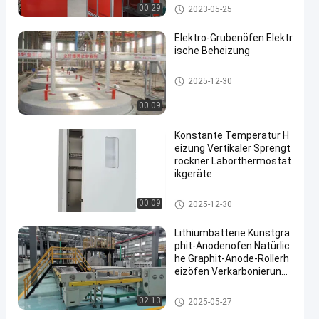
Hebeofen
00:29
2023-05-25
Elektro-Grubenöfen Elektr
ische Beheizung
Wärmebehandlungsöfen
2025-12-30
00:09
Konstante Temperatur H
eizung Vertikaler Sprengt
rockner Laborthermostat
ikgeräte
Trocknungsöfen
00:09
2025-12-30
Lithiumbatterie Kunstgra
phit-Anodenofen Natürlic
he Graphit-Anode-Rollerh
eizöfen Verkarbonierungs
öfen
Rollenherdofen
02:13
2025-05-27