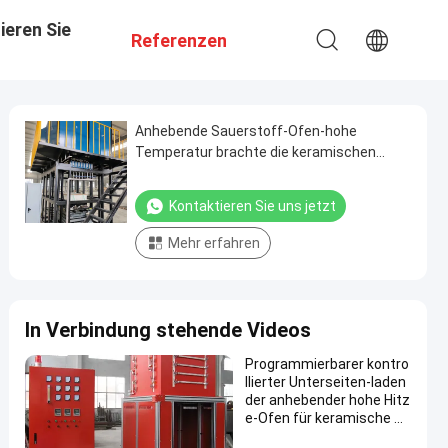
ieren Sie
Referenzen
Anhebende Sauerstoff-Ofen-hohe
Temperatur brachte die keramischen
sinternden Materialien voran
Kontaktieren Sie uns jetzt
Mehr erfahren
In Verbindung stehende Videos
Programmierbarer kontro
llierter Unterseiten-laden
der anhebender hohe Hitz
e-Ofen für keramische Su
bstrate