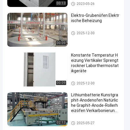
ode
Brennhilfsmittel
00:13
2023-05-26
Elektro-Grubenöfen Elektr
ische Beheizung
Wärmebehandlungsöfen
2025-12-30
00:09
Konstante Temperatur H
eizung Vertikaler Sprengt
rockner Laborthermostat
ikgeräte
Trocknungsöfen
00:09
2025-12-30
Lithiumbatterie Kunstgra
phit-Anodenofen Natürlic
he Graphit-Anode-Rollerh
eizöfen Verkarbonierungs
öfen
Rollenherdofen
02:13
2025-05-27