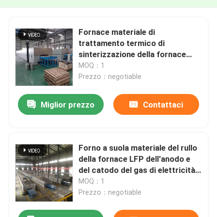
Fornace materiale di
trattamento termico di
sinterizzazione della fornace
dell'anodo e del catodo di Fuel
MOQ：1
Cell dell'idrogeno
Prezzo：negotiable
Miglior prezzo
Contattaci
Forno a suola materiale del rullo
della fornace LFP dell'anodo e
del catodo del gas di elettricità
del litio del ferro del catodo
MOQ：1
materiale del fosfato
Prezzo：negotiable