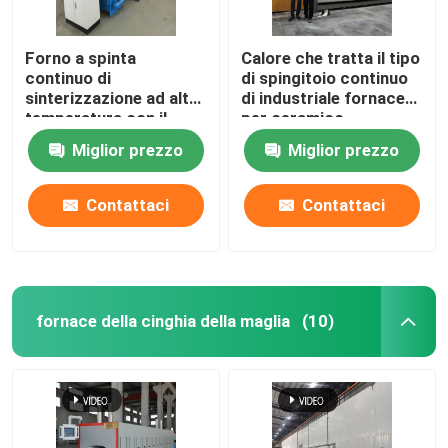
Forno a spinta
Calore che tratta il tipo
continuo di
di spingitoio continuo
sinterizzazione ad alta
di industriale fornace
temperatura con il
per ceramico
carburo di silicio Rohi
Miglior prezzo
Miglior prezzo
per le parti strutturali
di biossido di zirconio
dell'allumina
Contattaci
Contattaci
fornace della cinghia della maglia
(10)