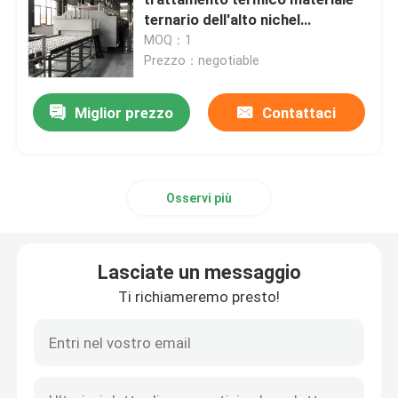
ternario dell'alto nichel
dell'elettrodo dell'anodo e del
MOQ：1
fornace della cinghia della maglia
catodo della batteria al litio
Prezzo：negotiable
Fornace a forma di scatola
Miglior prezzo
Contattaci
forno a camera
Osservi più
forno della navetta
Lasciate un messaggio
forno di tunnel
Ti richiameremo presto!
fornace del contenitore di atmosfera
Forno di ricottura