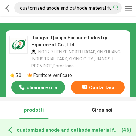
Jiangsu Qianjin Furnace Industry
Equipment Co.,Ltd
NO.12 ZHENZE NORTH ROAD,XINZHUANG
INDUSTRIAL PARK,YIXING CITY ,JIANGSU
PROVINCE,Porcellana
5.0
Fornitore verificato
chiamare ora
Contattaci
prodotti
Circa noi
customized anode and cathode material furnace produzione online
(46)