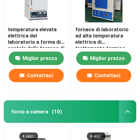
temperatura elevata
fornace di laboratorio
elettrica del
ad alta temperatura
laboratorio a forma di
elettrica di
scatola della fornace di
trattamento termico
trattamento termico
1400C con il cavo di
Miglior prezzo
Miglior prezzo
1200C con il cavo di
resistenza
resistenza
Contattaci
Contattaci
forno a camera
(10)