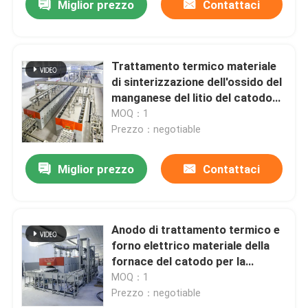
Miglior prezzo
Contattaci
Trattamento termico materiale
di sinterizzazione dell'ossido del
manganese del litio del catodo
della batteria al litio della
MOQ：1
fornace dell'anodo e del catodo
Prezzo：negotiable
di New Energy
Miglior prezzo
Contattaci
Anodo di trattamento termico e
forno elettrico materiale della
fornace del catodo per la
batteria al litio
MOQ：1
Prezzo：negotiable