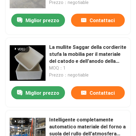
Prezzo：negotiable
Miglior prezzo
Contattaci
La mullite Saggar della cordierite
stufa la mobilia per il materiale
del catodo e dell'anodo della
batteria al litio
MOQ：1
Prezzo：negotiable
Miglior prezzo
Contattaci
Casa
Prodotti
Intelligente completamente
automatico materiale del forno a
suola del rullo dell'atmosfera
Circa noi