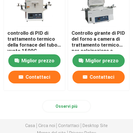
controllo di PID di
Controllo girante di PID
trattamento termico
del forno a camera di
della fornace del tubo a
trattamento termico
vuoto 1500C
per calcinazione e
l'essiccazione del
Miglior prezzo
Miglior prezzo
laboratorio
Contattaci
Contattaci
Osservi più
Casa
Circa noi
Contattaci
Desktop Site
Mappa del sito
Privacy Policy