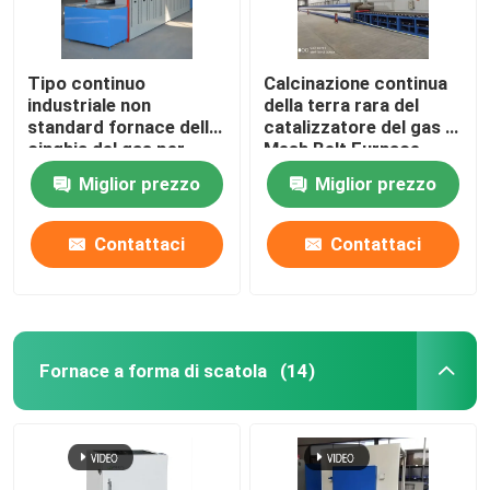
Tipo continuo
Calcinazione continua
industriale non
della terra rara del
standard fornace della
catalizzatore del gas di
cinghia del gas per
Mesh Belt Furnace
ceramica
Energy Natural
Miglior prezzo
Miglior prezzo
Contattaci
Contattaci
Fornace a forma di scatola
(14)