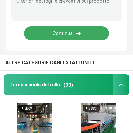
Forno di sollevamento
fornace del carrello
Forno rotante
ALTRE CATEGORIE DAGLI STATI UNITI
forno di riduzione dell'idrogeno
forno a suola del rullo
(33)
fornace di vuoto
forno del focolare del rullo
Mobilia del forno