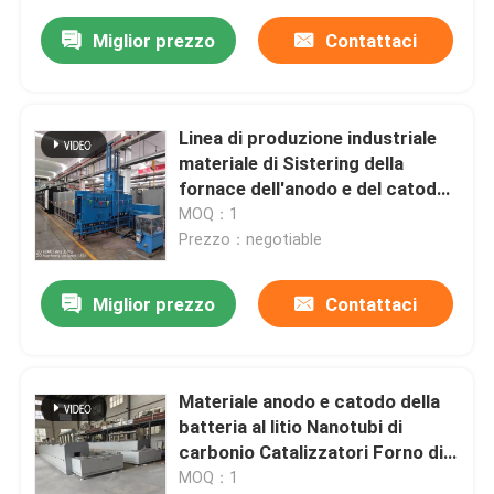
Miglior prezzo
Contattaci
Linea di produzione industriale
materiale di Sistering della
fornace dell'anodo e del catodo
della batteria al litio della
MOQ：1
fornace materiale di Graphene
Prezzo：negotiable
Miglior prezzo
Contattaci
Materiale anodo e catodo della
batteria al litio Nanotubi di
carbonio Catalizzatori Forno di
carbonizzazione
MOQ：1