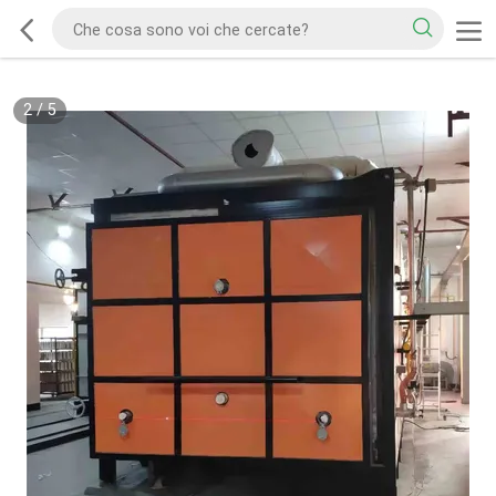
2
/
5