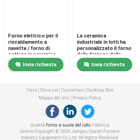
fornace della cinghia della maglia
Forno elettrico per il
La ceramica
Fornace a forma di scatola
riscaldamento a
industriale in lotti ha
navetta / forno di
personalizzato il forno
cottura in ceramica
della fornace della
forno a camera
Tipo batch
navetta della
Invia richiesta
Invia richiesta
sinterizzazione con
l'automobile del forno
forno della navetta
Casa
Circa noi
Contattaci
Desktop Site
forno di tunnel
Mappa del sito
Privacy Policy
fornace del contenitore di atmosfera
Qualità
forno a suola del rullo
Fabbrica
cinese.Copyright © 2026 Jiangsu Qianjin Furnace
Forno di ricottura
Industry Equipment Co.,Ltd. All Rights Reserved.