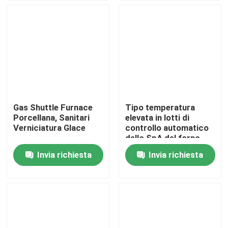
Giro della fabbrica
Controllo di qualità
Notizie
Gas Shuttle Furnace
Tipo temperatura
Porcellana, Sanitari
elevata in lotti di
Casi
Verniciatura Glace
controllo automatico
dello SpA del forno
della navetta di
Invia richiesta
Invia richiesta
Richieda una citazione
infornamento
forno a suola del rullo
Forno a spinta