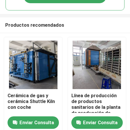
Productos recomendados
Hogar
Cerámica de gas y
Línea de producción
cerámica Shuttle Kiln
de productos
con coche
sanitarios de la planta
Productos
de producción de
cerámica túnel de la
Enviar Consulta
Enviar Consulta
planta de producción
Sobre nosotros