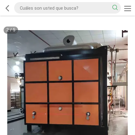
2
/
5