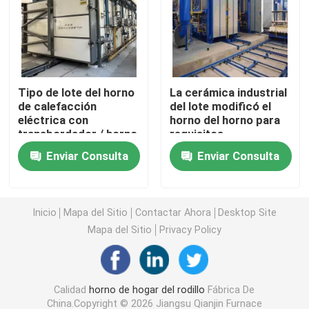
horno de la correa de la malla
Horno encajonado
Tipo de lote del horno
La cerámica industrial
de calefacción
del lote modificó el
eléctrica con
horno del horno para
horno de tubo
transbordador / horno
requisitos
de cocción cerámico
particulares de la
Enviar Consulta
Enviar Consulta
lanzadera de la
horno de la lanzadera
sinterización con el
coche del horno
horno de túnel
Inicio
Mapa del Sitio
Contactar Ahora
Desktop Site
Mapa del Sitio
Privacy Policy
horno de caja de la atmósfera
Calidad
horno de hogar del rodillo
Fábrica De
Horno de recocido
China.Copyright © 2026 Jiangsu Qianjin Furnace