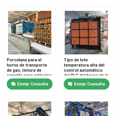
Viaje de la fábrica
Control de calidad
Noticias
Porcelana para el
Tipo de lote
Casos
horno de transporte
temperatura alta del
de gas, tintura de
control automático
esmalte para artículos
del PLC del horno de la
Pida una cita
sanitarios
lanzadera de la leña
Enviar Consulta
Enviar Consulta
horno de hogar del rodillo
Horno de empuje