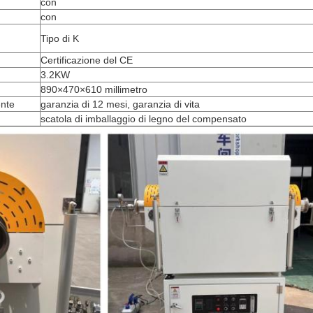
con
con
Tipo di K
Certificazione del CE
3.2KW
890×470×610 millimetro
ente
garanzia di 12 mesi, garanzia di vita
scatola di imballaggio di legno del compensato