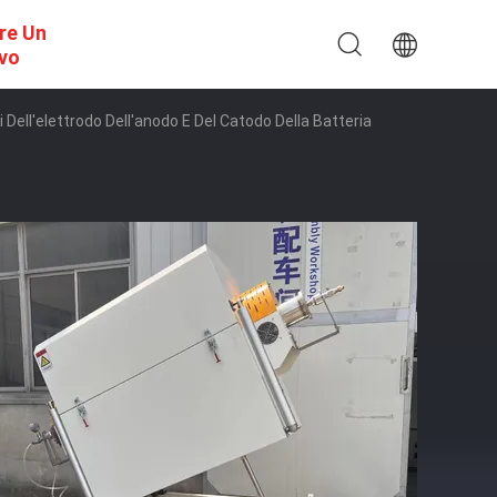
re Un
ivo
Dell'elettrodo Dell'anodo E Del Catodo Della Batteria