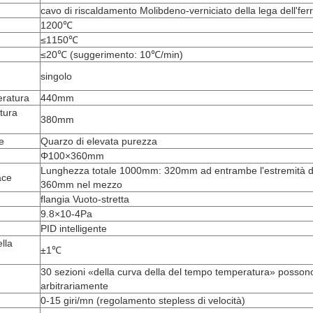
cavo di riscaldamento Molibdeno-verniciato della lega dell'fe
1200℃
≤1150℃
≤20℃ (suggerimento: 10℃/min)
singolo
eratura
440mm
tura
380mm
e
Quarzo di elevata purezza
Φ100×360mm
Lunghezza totale 1000mm: 320mm ad entrambe l'estremità del
ace
360mm nel mezzo
flangia Vuoto-stretta
9.8×10-4Pa
PID intelligente
lla
±1℃
30 sezioni «della curva della del tempo temperatura» posso
arbitrariamente
0-15 giri/mn (regolamento stepless di velocità)