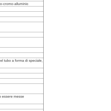
rro-cromo-alluminio
 tubo a forma di speciale,
no essere messe