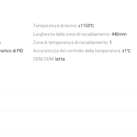
Temperatura di lavoro:
≤1150℃
Lunghezza della zona di riscaldamento:
440mm
m
Zona di temperatura di riscaldamento:
1
atico di PID
Accuratezza del controllo della temperatura:
±1℃
OEM/ODM:
latta