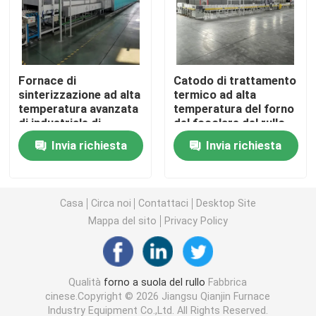
fornace della cinghia della maglia
Fornace di
Catodo di trattamento
Fornace a forma di scatola
sinterizzazione ad alta
termico ad alta
temperatura avanzata
temperatura del forno
di industriale di
del focolare del rullo
forno a camera
trattamento termico
di sinterizzazione e
Invia richiesta
Invia richiesta
dei materiali ceramici
materiale continui
dell'anodo
forno della navetta
Casa
Circa noi
Contattaci
Desktop Site
forno di tunnel
Mappa del sito
Privacy Policy
fornace del contenitore di atmosfera
Qualità
forno a suola del rullo
Fabbrica
cinese.Copyright © 2026 Jiangsu Qianjin Furnace
Forno di ricottura
Industry Equipment Co.,Ltd. All Rights Reserved.