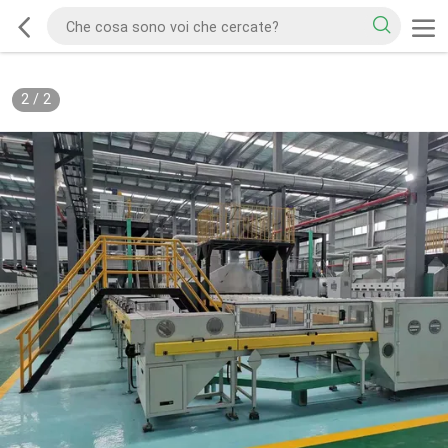
2
/
2