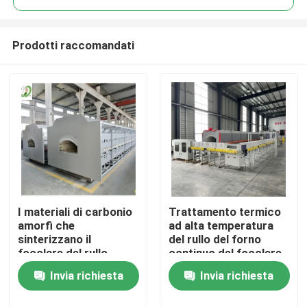
Prodotti raccomandati
I materiali di carbonio
Trattamento termico
Casa
amorfi che
ad alta temperatura
sinterizzano il
del rullo del forno
focolare del rullo
continuo del focolare
Prodotti
dell'atmosfera
per Debinding e la
Invia richiesta
Invia richiesta
dell'aria stufano
sinterizzazione della
intelligente
ceramica
Circa noi