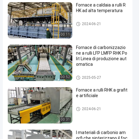
Fornace a caldaia a rulli R
HK ad alta temperatura
forno a suola del rullo
2024-06-21
00:11
Fornace di carbonizzazio
ne a rulli LFP LMFP RHK Po
lit Linea di produzione aut
omatica
forno a suola del rullo
00:52
2025-05-27
Fornace a rulli RHK a grafit
e artificiale
forno a suola del rullo
2024-06-21
00:31
I materiali di carbonio am
orfi che sinterizzano il foc