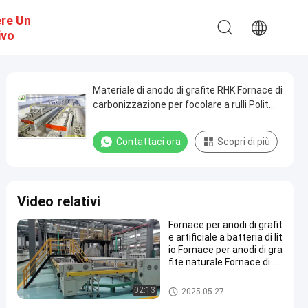
ere Un
ivo
Materiale di anodo di grafite RHK Fornace di
carbonizzazione per focolare a rulli Polit
Linea di produzione automatica
Contattaci ora
Scopri di più
Video relativi
Fornace per anodi di grafit
e artificiale a batteria di lit
io Fornace per anodi di gra
fite naturale Fornace di c
arbonizzazione
forno a suola del rullo
02:13
2025-05-27