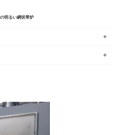
の明るい網状帯炉