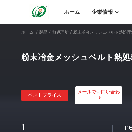
ホーム
企業情報
ホーム
/
製品
/
熱処理炉
/
粉末冶金メッシュベルト熱処理
粉末冶金メッシュベルト熱処
メールでお問い合わ
ベストプライス
せ
1
ne