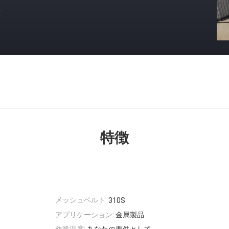
格
特徴
メッシュベルト:
310S
アプリケーション:
金属製品
作業温度:
あなたの要件として