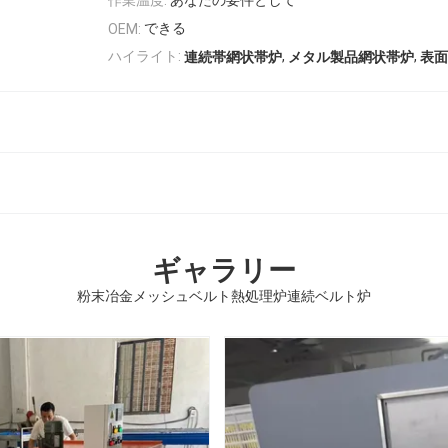
できる
OEM:
,
,
ハイライト:
連続帯網状帯炉
メタル製品網状帯炉
表面
ギャラリー
粉末冶金メッシュベルト熱処理炉連続ベルト炉