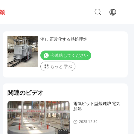
頼
消し,正常化する熱処理炉
今連絡してください
もっと 学ぶ
関連のビデオ
電気ピット型焼鈍炉 電気
加熱
熱処理炉
2025-12-30
00:09