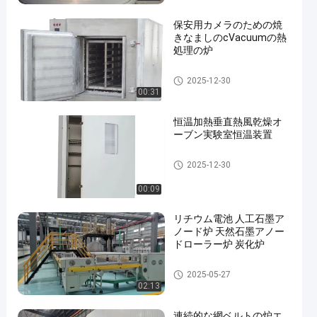
保安用カメラのための焼
きなましのcVacuumの熱
処理の炉
熱処理炉
2025-12-30
00:31
恒温加熱垂直熱風乾燥オ
ーブン実験室恒温装置
乾燥炉
2025-12-30
00:09
リチウム電池 人工石墨ア
ノード炉 天然石墨アノー
ドローラー炉 炭化炉
ローラー炉炉
2025-05-27
02:13
連続的な網ベルトの炉エ