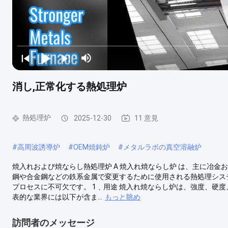
消し,正常化する熱処理炉
熱処理炉
2025-12-30
11 意見
#
高周波誘導炉
#
OEM焼鈍炉
#
メタルラボの真空溶融炉
焼入れおよび焼ならし熱処理炉 A 焼入れ焼ならし炉 は、主に冶金
鋼や合金鋼などの鉄系金属で変更するために使用される熱処理シス
プロセスに不可欠です。 1﹑用途 焼入れ焼ならし炉は、強度、硬
表的な業界には以下が含ま...
もっと眺め
訪問者のメッセージ