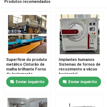
Produtos recomendados
Superfície do produto
Implantes humanos
metálico Cinturão de
Sistemas de fornos de
malha brilhante Forno
recozimento a vácuo
de tratamento
horizontal
Casa
térmico Forno de
Enviar inquérito
Enviar inquérito
cinto contínuo
Produtos
Sobre nós