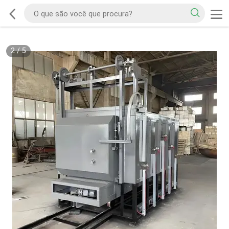
2
/
5