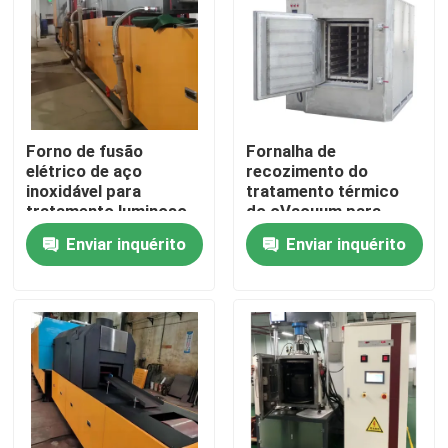
Excursão da fábrica
Controle da qualidade
Forno de fusão
Fornalha de
elétrico de aço
recozimento do
Notícia
inoxidável para
tratamento térmico
tratamento luminoso
do cVacuum para
da superfície
câmaras de segurança
Enviar inquérito
Enviar inquérito
Casos
Peça umas citações
fornalha de lareira do rolo
Forno Empurrador