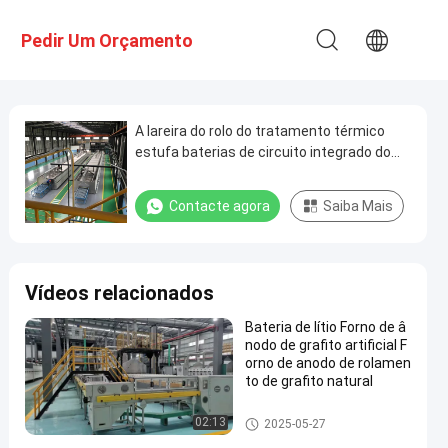
Pedir Um Orçamento
A lareira do rolo do tratamento térmico
estufa baterias de circuito integrado do
acendimento contínuo de alta
temperatura
Contacte agora
Saiba Mais
Vídeos relacionados
Bateria de lítio Forno de â
nodo de grafito artificial F
orno de anodo de rolamen
to de grafito natural
fornalha de lareira do rolo
02:13
2025-05-27