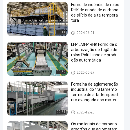
Forno de incêndio de rolos
RHK de anodo de carbono
de silício de alta tempera
tura
fornalha de lareira do rolo
00:11
2024-06-21
LFP LMFP RHK Forno de c
arbonização de fogão de
rolos Polit Linha de produ
ção automática
fornalha de lareira do rolo
00:52
2025-05-27
Fornalha de aglomeração
industrial do tratamento
térmico de alta temperat
ura avançado dos materi
ais cerâmicos
fornalha de lareira do rolo
00:31
2025-12-25
Os materiais de carbono
amorfos que aglomeram