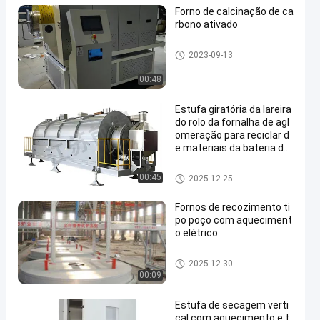
Forno de calcinação de ca
rbono ativado
Forno Forno Rotativo
2023-09-13
00:48
Estufa giratória da lareira
do rolo da fornalha de agl
omeração para reciclar d
e materiais da bateria de l
ítio
Forno Forno Rotativo
00:45
2025-12-25
Fornos de recozimento ti
po poço com aqueciment
o elétrico
Forno de tratamento térmico
2025-12-30
00:09
Estufa de secagem verti
cal com aquecimento e t