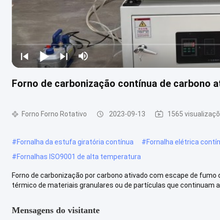
Forno de carbonização contínua de carbono 
Forno Forno Rotativo
2023-09-13
1565 visualizaç
#
Fornalha da estufa giratória contínua
#
Fornalha elétrica contí
#
Fornalhas ISO9001 de alta temperatura
Forno de carbonização por carbono ativado com escape de fumo d
térmico de materiais granulares ou de partículas que continuam a fl
Mensagens do visitante