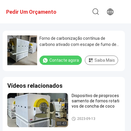
Pedir Um Orçamento
Forno de carbonização contínua de
carbono ativado com escape de fumo de
fundo
Contacte agora
Saiba Mais
Vídeos relacionados
Dispositivo de piroproces
samento de fornos rotati
vos de concha de coco
Forno Forno Rotativo
2023-09-13
00:43