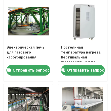
Электрическая печь
Постоянная
для газового
температура нагрева
карбурирования
Вертикальная
пылесосильная печь
Лабораторные
Отправить запрос
Отправить запрос
термостатические
устройства
Дом
Продукты
О нас