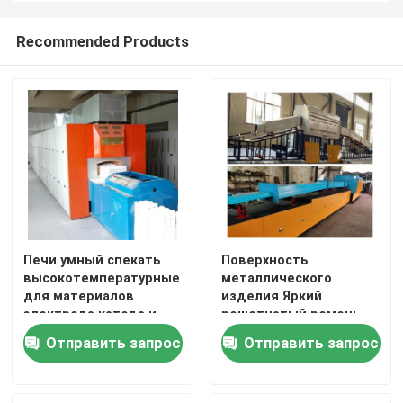
Recommended Products
Печи умный спекать
Поверхность
высокотемпературные
металлического
для материалов
изделия Яркий
электрода катода и
решетчатый ремень
анода батареи лития
Печь для тепловой
Отправить запрос
Отправить запрос
обработки
непрерывная
ремневая печь