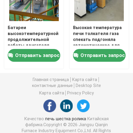
Путешествие фабрики
Батареи
Высокая температура
высокотемпературной
печи толкателя газа
Проверка качества
продолжительной
спекать подгоняла
работы двигателя
автоматическое для
печи шестка ролика
керамического
Новости
Отправить запрос
Отправить запрос
термической
субстрата
обработки
полупроводниковые
Случаи
Главная страница
Карта сайта
контактные данные
Desktop Site
Спросите цитату
Карта сайта
Privacy Policy
печь шестка ролика
Качество
печь шестка ролика
Китайская
фабрика.Copyright © 2026 Jiangsu Qianjin
Толкатель печи
Furnace Industry Equipment Co.,Ltd. All Rights