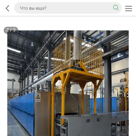
2
/
3