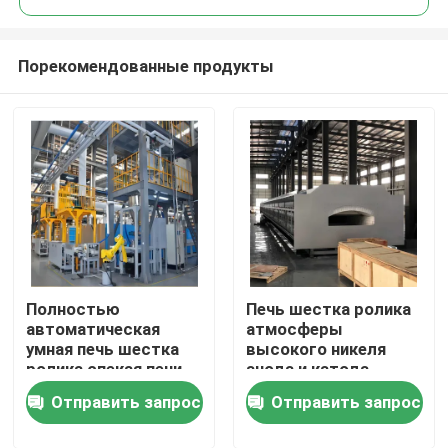
Порекомендованные продукты
Полностью
Печь шестка ролика
Дом
автоматическая
атмосферы
умная печь шестка
высокого никеля
ролика спекая печи
анода и катода
Продукты
для материалов
батареи лития
Отправить запрос
Отправить запрос
батареи лития
троичная
материальная
О нас