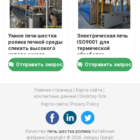
печь пояса сетки
Умное печи шестка
Электрическая печь
Тип печь коробки
ролика печной среды
ISO9001 для
спекать высокого
термической
катода никеля
обработки
печь трубки
троичного
материалов
Отправить запрос
Отправить запрос
материальное
электрода анода и
полностью
катода батареи
печь челнока
автоматическое
лития
Главная страница
Карта сайта
печь тоннеля
контактные данные
Desktop Site
Карта сайта
Privacy Policy
печь коробки атмосферы
Качество
печь шестка ролика
Китайская
Печь отжига
фабрика.Copyright © 2026 Jiangsu Qianjin