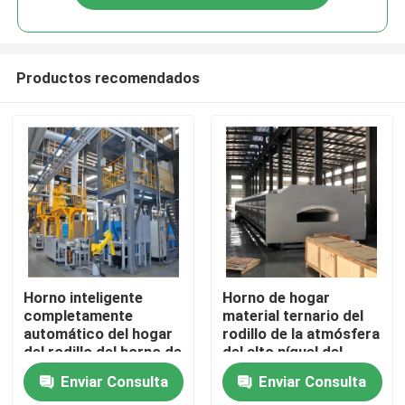
Productos recomendados
Hogar
Horno inteligente
Horno de hogar
completamente
material ternario del
automático del hogar
rodillo de la atmósfera
Productos
del rodillo del horno de
del alto níquel del
sinterización para los
ánodo y del cátodo de
Enviar Consulta
Enviar Consulta
materiales de la
la batería de litio
Sobre nosotros