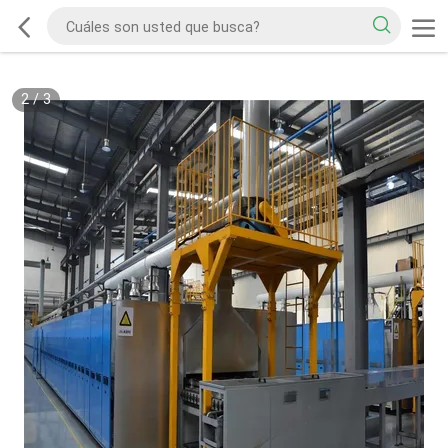
2
/
3