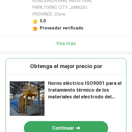
ROAD,XINZHUANG INDUSTRIAL
PARK,YIXING CITY ,JIANGSU
PROVINCE ,China
5.0
Proveedor verificado
Vea más
Obtenga el mejor precio por
Horno eléctrico ISO9001 para el
tratamiento térmico de los
materiales del electrodo del
ánodo y del cátodo de la batería
de litio
Continuar