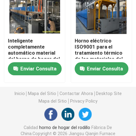
horno de la correa de la malla
Horno encajonado
Inteligente
Horno eléctrico
completamente
ISO9001 para el
automático material
tratamiento térmico
horno de tubo
del horno de hogar del
de los materiales del
rodillo de la atmósfera
electrodo del ánodo y
Enviar Consulta
Enviar Consulta
del horno de
del cátodo de la
horno de la lanzadera
sinterización del alto
batería de litio
cátodo ternario del
níquel
horno de túnel
Inicio
Mapa del Sitio
Contactar Ahora
Desktop Site
Mapa del Sitio
Privacy Policy
horno de caja de la atmósfera
Calidad
horno de hogar del rodillo
Fábrica De
Horno de recocido
China.Copyright © 2026 Jiangsu Qianjin Furnace