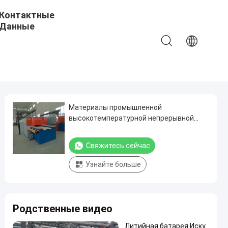
Контактные
Данные
Материалы промышленной
высокотемпературной непрерывной
термической обработки печи шестка
ролика спекать магнитные
Свяжитесь сейчас
Узнайте больше
Родственные видео
Литийная батарея Иску