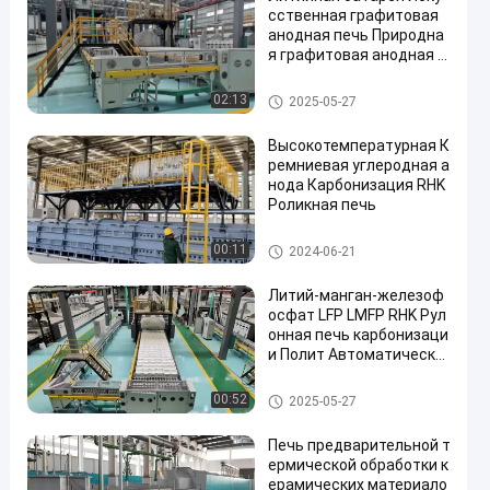
сственная графитовая
анодная печь Природна
я графитовая анодная р
оликовая печь Карбониз
ация печь
печь шестка ролика
02:13
2025-05-27
Высокотемпературная К
ремниевая углеродная а
нода Карбонизация RHK
Роликная печь
печь шестка ролика
00:11
2024-06-21
Литий-манган-железоф
осфат LFP LMFP RHK Рул
онная печь карбонизаци
и Полит Автоматическа
я линия производства
печь шестка ролика
00:52
2025-05-27
Печь предварительной т
ермической обработки к
ерамических материало