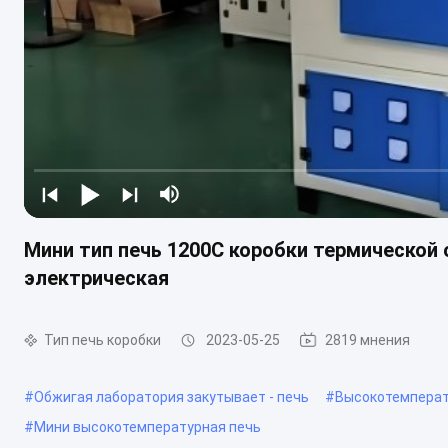
Мини тип печь 1200C коробки термической
электрическая
Тип печь коробки
2023-05-25
2819 мнения
#
Обжигая лаборатория закутывает - печь
#
Высокотемперат
#
Мини высокотемпературная печь