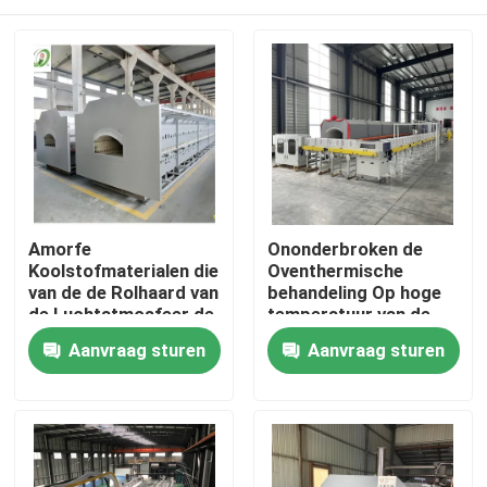
Amorfe
Ononderbroken de
Koolstofmaterialen die
Oventhermische
van de de Rolhaard van
behandeling Op hoge
de Luchtatmosfeer de
temperatuur van de
Oven volledig
Rolhaard voor
Huis
Aanvraag sturen
Aanvraag sturen
Automatische
Debinding en het
Intelligent sinteren
Sinteren van Keramiek
Producten
Ongeveer ons