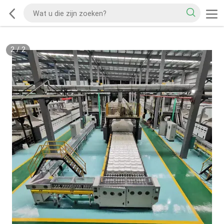
2
/
2