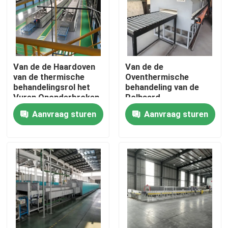
Fabrieksreis
Kwaliteitscontrole
Van de de Haardoven
Van de de
van de thermische
Oventhermische
behandelingsrol het
behandeling van de
Nieuws
Vuren Ononderbroken
Rolhaard
Batterijen In vaste
Ononderbroken de
Aanvraag sturen
Aanvraag sturen
toestand Op hoge
Hoge
Gevallen
temperatuur
Zuiverheidsalumina
Poeder Materiële
Sinteren het op hoge
Verzoek om een Citaat
temperatuur
de oven van de rolhaard
Duwoven