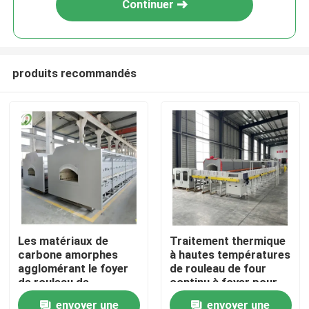
Continuer
produits recommandés
Maison
Les matériaux de
Traitement thermique
carbone amorphes
à hautes températures
Produits
agglomérant le foyer
de rouleau de four
de rouleau de
continu à foyer pour
l'atmosphère d'air
Debinding et
envoyer une
envoyer une
Au sujet de nous