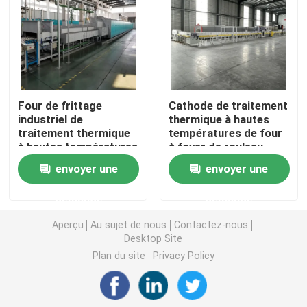
four de ceinture de maille
Four en forme de boîte
Four de frittage
Cathode de traitement
industriel de
thermique à hautes
four de tube
traitement thermique
températures de four
à hautes températures
à foyer de rouleau
avancé de matériaux
d'agglomération et
four à navette
envoyer une
envoyer une
en céramique
matériel continus
d'anode
demande
demande
four à tunnel
Aperçu
Au sujet de nous
Contactez-nous
Desktop Site
four de boîte de l'atmosphère
Plan du site
Privacy Policy
Four à recuire