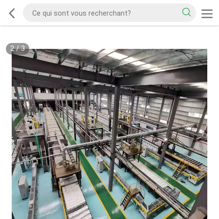
2
/
3