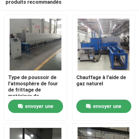
produits recommandés
Type de poussoir de
Chauffage à l'aide de
l'atmosphère de four
gaz naturel
de frittage de
matériaux de
Maison
céramique de nitrure
envoyer une
envoyer une
intelligent
complètement
Produits
demande
demande
automatique de four
Au sujet de nous