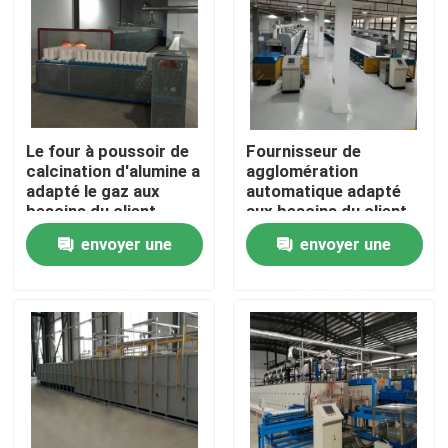
Visite d'usine
Contrôle de qualité
Le four à poussoir de
Fournisseur de
calcination d'alumine a
agglomération
Nouvelles
adapté le gaz aux
automatique adapté
besoins du client
aux besoins du client
continu automatique
de gaz Kil continu pour
envoyer une
envoyer une
Cas
d'agglomération
le matériel magnétique
avec la bonne
demande
demande
conduction thermique
Demandez une citation
four à sole de rouleau
Four poussoir