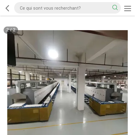
2
/
2