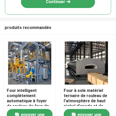
Continuer
produits recommandés
Maison
Four intelligent
Four à sole matériel
complètement
ternaire de rouleau de
Produits
automatique à foyer
l'atmosphère de haut
de rouleau de four de
nickel d'anode et de
frittage pour des
cathode de batterie au
envoyer une
envoyer une
Au sujet de nous