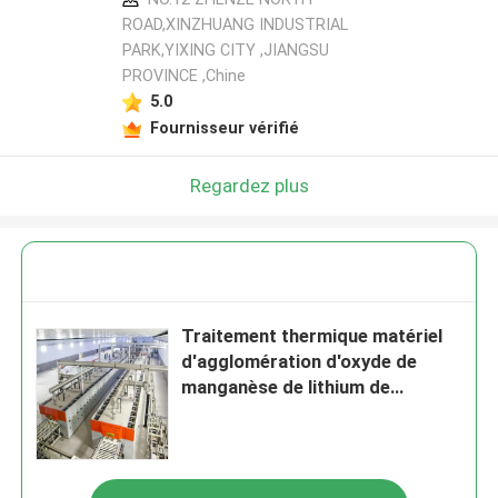
ROAD,XINZHUANG INDUSTRIAL
PARK,YIXING CITY ,JIANGSU
PROVINCE ,Chine
5.0
Fournisseur vérifié
Regardez plus
Traitement thermique matériel
d'agglomération d'oxyde de
manganèse de lithium de
cathode de batterie au lithium
de four d'anode et de cathode
de New Energy