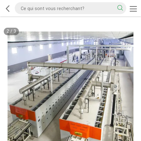
2
/
3