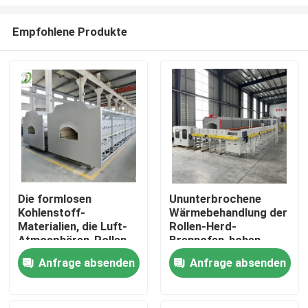
Empfohlene Produkte
Die formlosen
Ununterbrochene
Kohlenstoff-
Wärmebehandlung der
Haus
Materialien, die Luft-
Rollen-Herd-
Atmosphären-Rollen-
Brennofen-hohen
Herd sintern, darren
Temperatur für
Produkte
Anfrage absenden
Anfrage absenden
vollautomatisches
Debinding und das
intelligentes
Sintern von Keramik
Über uns