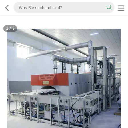
2
/
3