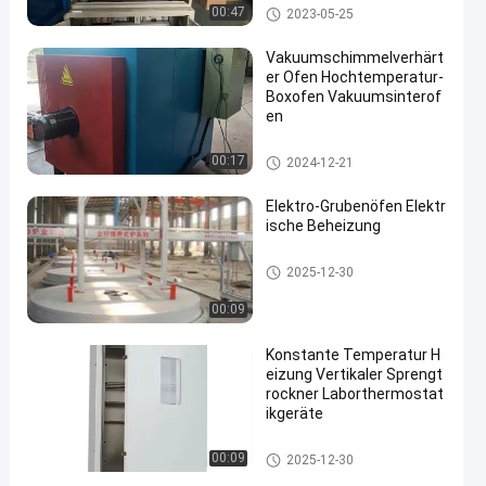
Kastenähnlicher Ofen
00:47
2023-05-25
Vakuumschimmelverhärt
er Ofen Hochtemperatur-
Boxofen Vakuumsinterof
en
Kastenähnlicher Ofen
00:17
2024-12-21
Elektro-Grubenöfen Elektr
ische Beheizung
Wärmebehandlungsöfen
2025-12-30
00:09
Konstante Temperatur H
eizung Vertikaler Sprengt
rockner Laborthermostat
ikgeräte
Trocknungsöfen
00:09
2025-12-30