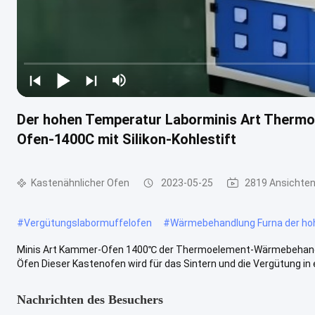
Der hohen Temperatur Laborminis Art Ther
Ofen-1400C mit Silikon-Kohlestift
Kastenähnlicher Ofen
2023-05-25
2819 Ansichte
#
Vergütungslabormuffelofen
#
Wärmebehandlung Furna der ho
Minis Art Kammer-Ofen 1400℃ der Thermoelement-Wärmebehandlu
Öfen Dieser Kastenofen wird für das Sintern und die Vergütung in ei
Nachrichten des Besuchers