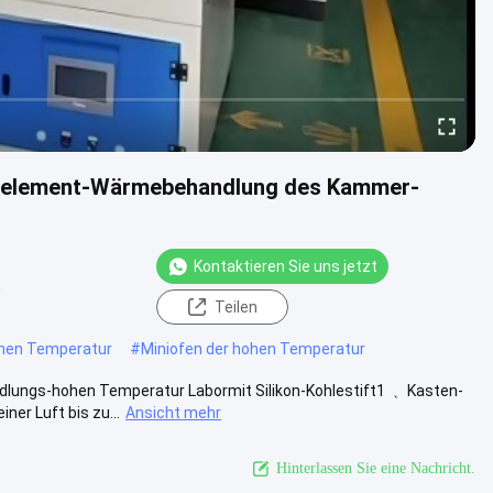
moelement-Wärmebehandlung des Kammer-
Kontaktieren Sie uns jetzt
n
Teilen
hen Temperatur
#
Miniofen der hohen Temperatur
ngs-hohen Temperatur Labormit Silikon-Kohlestift1 ﹑ Kasten-
ner Luft bis zu...
Ansicht mehr
Hinterlassen Sie eine Nachricht.