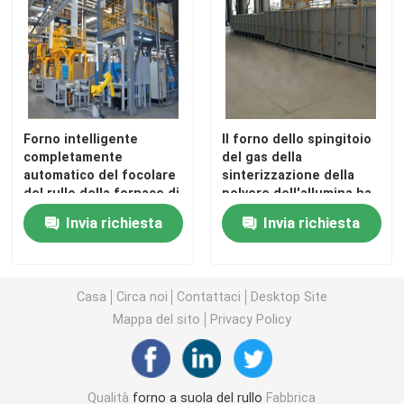
Forno intelligente
Il forno dello spingitoio
completamente
del gas della
automatico del focolare
sinterizzazione della
del rullo della fornace di
polvere dell'allumina ha
sinterizzazione per i
personalizzato ad alta
Invia richiesta
Invia richiesta
materiali della batteria al
temperatura
litio
Casa
Casa
Circa noi
Contattaci
Desktop Site
Mappa del sito
Privacy Policy
Prodotti
Circa noi
Qualità
forno a suola del rullo
Fabbrica