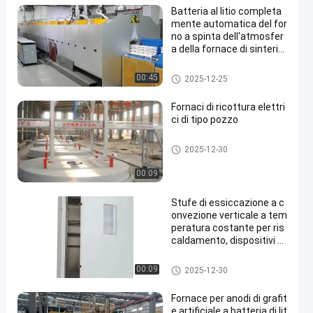
Batteria al litio completa
mente automatica del for
no a spinta dell'atmosfer
a della fornace di sinteriz
zazione dei materiali del
l'elettrodo dell'anodo del
Fornace materiale del catodo e
00:45
2025-12-25
catodo
dell'anodo
Fornaci di ricottura elettri
ci di tipo pozzo
Forno di trattamento termico
2025-12-30
00:09
Stufe di essiccazione a c
onvezione verticale a tem
peratura costante per ris
caldamento, dispositivi te
rmostatici da laboratorio
Forni per l'essiccazione
00:09
2025-12-30
Fornace per anodi di grafit
e artificiale a batteria di lit