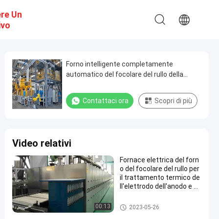
ere Un
ivo
Forno intelligente completamente
automatico del focolare del rullo della
fornace di sinterizzazione per i materiali
della batteria al litio
Contattaci ora
Scopri di più
Video relativi
Fornace elettrica del forn
o del focolare del rullo per
il trattamento termico de
ll'elettrodo dell'anodo e d
el catodo della batteria al
litio
Fornace materiale del catodo e
00:13
2023-05-26
dell'anodo