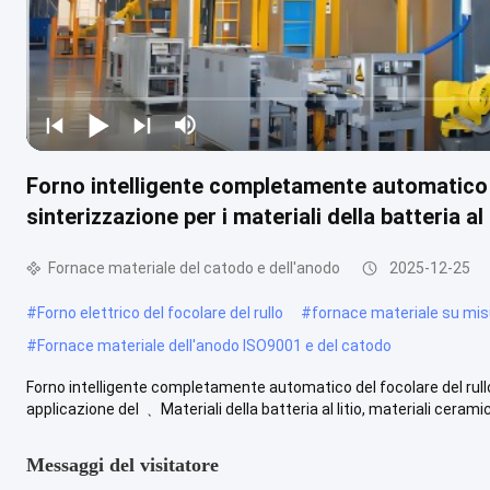
Forno intelligente completamente automatico d
sinterizzazione per i materiali della batteria al 
Fornace materiale del catodo e dell'anodo
2025-12-25
#
Forno elettrico del focolare del rullo
#
fornace materiale su mis
#
Fornace materiale dell'anodo ISO9001 e del catodo
Forno intelligente completamente automatico del focolare del rullo di
applicazione del ﹑ Materiali della batteria al litio, materiali ceramici
Messaggi del visitatore