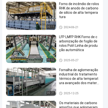
Forno de incêndio de rolos
RHK de anodo de carbono
de silício de alta tempera
tura
fornalha de lareira do rolo
00:11
2024-06-21
LFP LMFP RHK Forno de c
arbonização de fogão de
rolos Polit Linha de produ
ção automática
fornalha de lareira do rolo
00:52
2025-05-27
Fornalha de aglomeração
industrial do tratamento
térmico de alta temperat
ura avançado dos materi
ais cerâmicos
fornalha de lareira do rolo
00:31
2025-12-25
Os materiais de carbono
amorfos que aglomeram