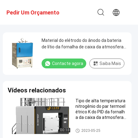
Pedir Um Orçamento
Material do elétrodo do ânodo da bateria
de lítio da fornalha de caixa da atmosfera
do nitrogênio
Contacte agora
Saiba Mais
Vídeos relacionados
Tipo de alta temperatura
nitrogênio do par termoel
étrico K do PID da fornalh
a da caixa da atmosfera
do fosfato do ferro do líti
o
fornalha de caixa da atmosfer
00:18
2023-05-25
a