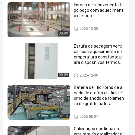
Fornos de recozimento ti
po poço com aqueciment
o elétrico
Forno de tratamento térmico
2025-12-30
00:09
Estufa de secagem verti
cal com aquecimento e t
emperatura constante p
ara dispositivos termost
áticos de laboratório
Fornos de secagem
00:09
2025-12-30
Bateria de lítio Forno de â
nodo de grafito artificial F
orno de anodo de rolamen
to de grafito natural
fornalha de lareira do rolo
02:13
2025-05-27
Calcinação contínua da t
erra rara do catalizador d