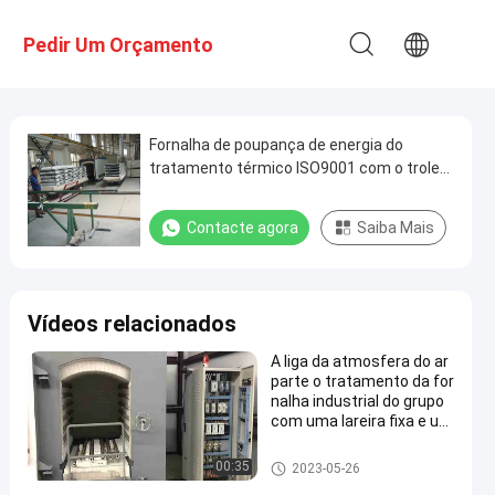
Pedir Um Orçamento
Fornalha de poupança de energia do
tratamento térmico ISO9001 com o trole
na parte inferior para as peças mecânicas
Contacte agora
Saiba Mais
Vídeos relacionados
A liga da atmosfera do ar
parte o tratamento da for
nalha industrial do grupo
com uma lareira fixa e um
trole inferior
fornalha do trole
00:35
2023-05-26