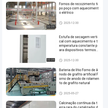
Fornos de recozimento ti
po poço com aqueciment
o elétrico
Forno de tratamento térmico
2025-12-30
00:09
Estufa de secagem verti
cal com aquecimento e t
emperatura constante p
ara dispositivos termost
áticos de laboratório
Fornos de secagem
00:09
2025-12-30
Bateria de lítio Forno de â
nodo de grafito artificial F
orno de anodo de rolamen
to de grafito natural
fornalha de lareira do rolo
02:13
2025-05-27
Calcinação contínua da t
erra rara do catalizador d