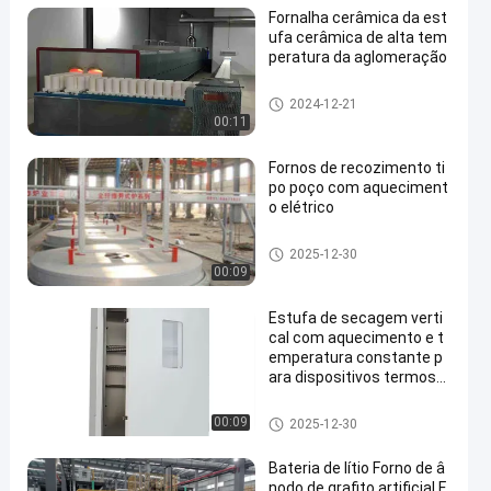
Fornalha cerâmica da est
ufa cerâmica de alta tem
peratura da aglomeração
estufa cerâmica
2024-12-21
00:11
Fornos de recozimento ti
po poço com aqueciment
o elétrico
Forno de tratamento térmico
2025-12-30
00:09
Estufa de secagem verti
cal com aquecimento e t
emperatura constante p
ara dispositivos termost
áticos de laboratório
Fornos de secagem
00:09
2025-12-30
Bateria de lítio Forno de â
nodo de grafito artificial F