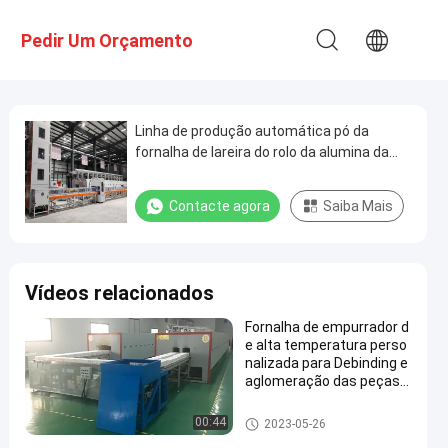
Pedir Um Orçamento
Linha de produção automática pó da
fornalha de lareira do rolo da alumina da
pureza alta
Contacte agora
Saiba Mais
Vídeos relacionados
Fornalha de empurrador d
e alta temperatura perso
nalizada para Debinding e
aglomeração das peças e
struturais cerâmicas
estufa cerâmica
00:44
2023-05-26