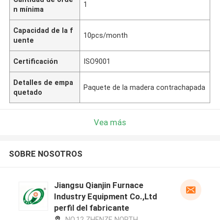
1
n mínima
Capacidad de la f
10pcs/month
uente
Certificación
ISO9001
Detalles de empa
Paquete de la madera contrachapada
quetado
Vea más
SOBRE NOSOTROS
Jiangsu Qianjin Furnace
Industry Equipment Co.,Ltd
perfil del fabricante
NO.12 ZHENZE NORTH