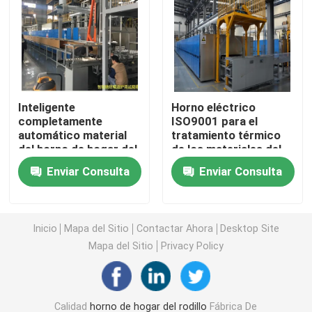
horno de la correa de la malla
Horno encajonado
Inteligente
Horno eléctrico
completamente
ISO9001 para el
horno de tubo
automático material
tratamiento térmico
del horno de hogar del
de los materiales del
rodillo de la atmósfera
electrodo del ánodo y
horno de la lanzadera
Enviar Consulta
Enviar Consulta
del horno de
del cátodo de la
sinterización del alto
batería de litio
cátodo ternario del
horno de túnel
níquel
Inicio
Mapa del Sitio
Contactar Ahora
Desktop Site
Mapa del Sitio
Privacy Policy
horno de caja de la atmósfera
Horno de recocido
Calidad
horno de hogar del rodillo
Fábrica De