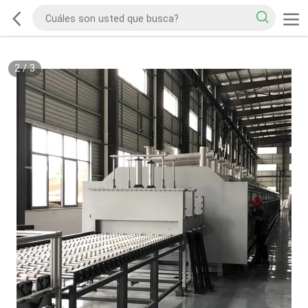
2
/
3