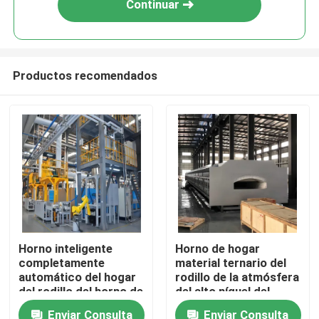
Continuar
Productos recomendados
Hogar
Horno inteligente
Horno de hogar
completamente
material ternario del
Productos
automático del hogar
rodillo de la atmósfera
del rodillo del horno de
del alto níquel del
sinterización para los
ánodo y del cátodo de
Enviar Consulta
Enviar Consulta
Sobre nosotros