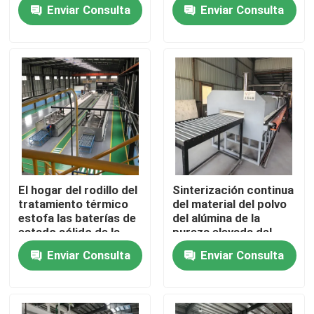
del aire estofan
para Debinding y
Enviar Consulta
Enviar Consulta
inteligente
sinterizar de la
completamente
cerámica
Viaje de la fábrica
automático
Control de calidad
Noticias
Casos
El hogar del rodillo del
Sinterización continua
tratamiento térmico
del material del polvo
Pida una cita
estofa las baterías de
del alúmina de la
estado sólido de la
pureza elevada del
leña continua da alta
rodillo del hogar del
Enviar Consulta
Enviar Consulta
temperatura
tratamiento térmico
horno de hogar del rodillo
de alta temperatura
del horno
Horno de empuje