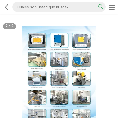
2
/
2