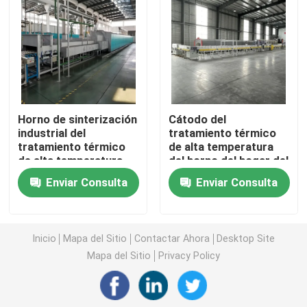
horno de la correa de la malla
Horno encajonado
Horno de sinterización
Cátodo del
horno de tubo
industrial del
tratamiento térmico
tratamiento térmico
de alta temperatura
de alta temperatura
del horno del hogar del
horno de la lanzadera
avanzado de los
rodillo de la
Enviar Consulta
Enviar Consulta
materiales de
sinterización y
cerámica
material continuos del
horno de túnel
ánodo
Inicio
Mapa del Sitio
Contactar Ahora
Desktop Site
horno de caja de la atmósfera
Mapa del Sitio
Privacy Policy
Horno de recocido