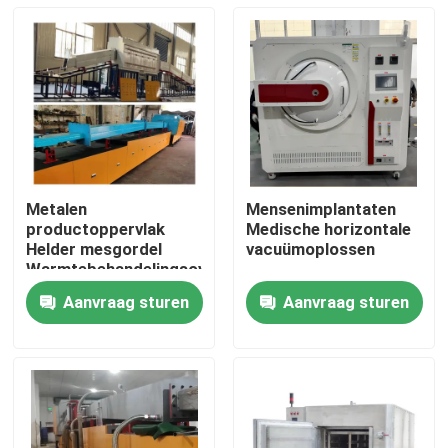
Metalen
Mensenimplantaten
productoppervlak
Medische horizontale
Helder mesgordel
vacuümoplossen
Warmtebehandelingsoven
Continu beltoven
Aanvraag sturen
Aanvraag sturen
Huis
Producten
Ongeveer ons