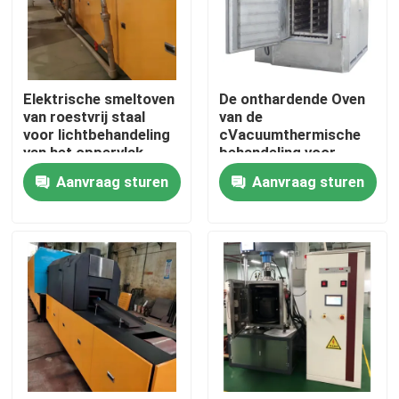
Fabrieksreis
Elektrische smeltoven
De onthardende Oven
Kwaliteitscontrole
van roestvrij staal
van de
voor lichtbehandeling
cVacuumthermische
van het oppervlak
behandeling voor
Nieuws
Veiligheidscamera's
Aanvraag sturen
Aanvraag sturen
Gevallen
Verzoek om een Citaat
de oven van de rolhaard
Duwoven