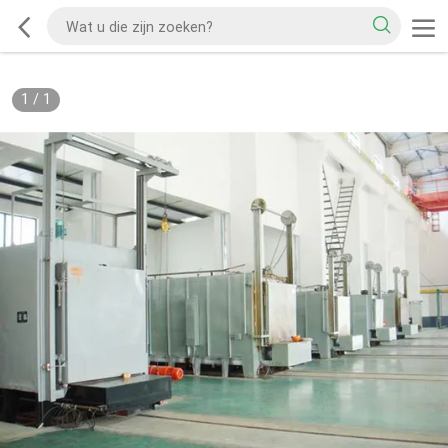
1
/
1