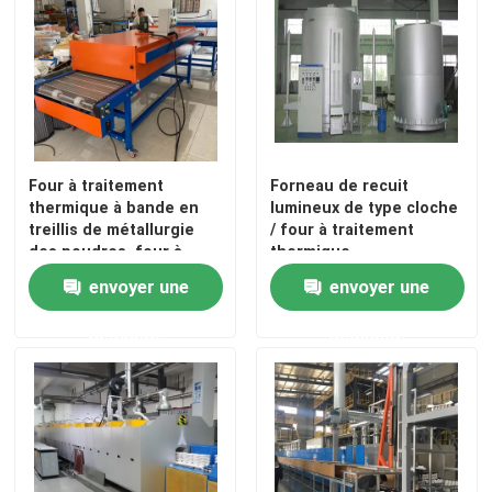
Visite d'usine
Contrôle de qualité
Four à traitement
Forneau de recuit
Nouvelles
thermique à bande en
lumineux de type cloche
treillis de métallurgie
/ four à traitement
des poudres, four à
thermique
Cas
bande continu
envoyer une
envoyer une
demande
demande
Demandez une citation
four à sole de rouleau
Four poussoir