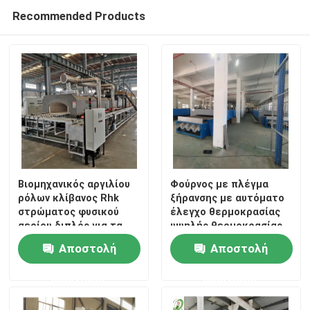
Recommended Products
Βιομηχανικός αργιλίου
Φούρνος με πλέγμα
ρόλων κλίβανος Rhk
ξήρανσης με αυτόματο
στρώματος φυσικού
έλεγχο θερμοκρασίας
Σπίτι
αερίου διπλός για τα
υψηλής θερμοκρασίας
προηγμένα κεραμικά
για συνεχή θερμική
Αποστολή
Αποστολή
υλικά
επεξεργασία
Προϊόντα
ερώτησης
ερώτησης
Περίπου εμείς