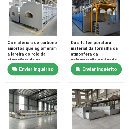
Excursão da fábrica
Controle da qualidade
Os materiais de carbono
Da alta temperatura
amorfos que aglomeram
material da fornalha da
Notícia
a lareira do rolo da
atmosfera da
atmosfera do ar
aglomeração do ânodo
estufam inteligente
da grafite inteligente
Enviar inquérito
Enviar inquérito
Casos
totalmente automático
totalmente automático
Peça umas citações
fornalha de lareira do rolo
Forno Empurrador