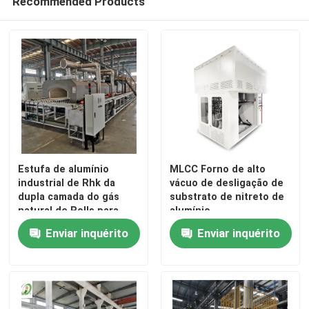
Recommended Products
Estufa de alumínio
MLCC Forno de alto
industrial de Rhk da
vácuo de desligação de
dupla camada do gás
substrato de nitreto de
natural de Rolls para
alumínio
Casa
materiais cerâmicos
Enviar inquérito
Enviar inquérito
avançados
Produtos
Sobre nós