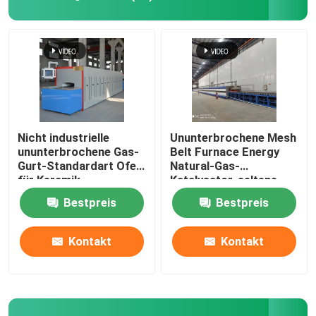
Maschengurtofen
Kastenähnlicher Ofen
Rohrofen
Nicht industrielle
Ununterbrochene Mesh
ununterbrochene Gas-
Belt Furnace Energy
Gurt-Standardart Ofen
Natural-Gas-
Shuttlebrennofen
für Keramik
Katalysator-seltene
Erdkalzinierung
Bestpreis
Bestpreis
Tunnelbrennofen
Kontakt
Kontakt
Atmosphärenkastenofen
Glühofen