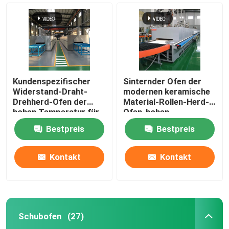
Kundenspezifischer
Sinternder Ofen der
Widerstand-Draht-
modernen keramische
Drehherd-Ofen der
Material-Rollen-Herd-
hohen Temperatur für
Ofen-hohen
die sinternden Lithium-
Temperatur
Bestpreis
Bestpreis
Batterie-Materialien
Kontakt
Kontakt
Haus
Produkte
Schubofen
(27)
Über uns