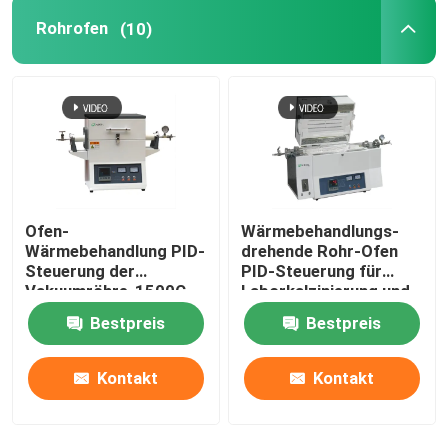
Rohrofen
(10)
keramischer Brennofen
sinternder Ofen
Anoden-und Kathoden-materieller Ofen
Ofen-
Wärmebehandlungs-
Stickstoffgasgenerator
Wärmebehandlung PID-
drehende Rohr-Ofen
Steuerung der
PID-Steuerung für
Vakuumröhre-1500C
Laborkalzinierung und -
Trocknungsöfen
trockner
Bestpreis
Bestpreis
Wärmebehandlungsöfen
Kontakt
Kontakt