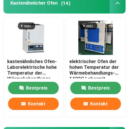
Kastenähnlicher Ofen
(14)
Hebeofen
Laufkatzenofen
Drehrohrofen
kastenähnliches Ofen-
elektrischer Ofen der
Laborelektrische hohe
hohen Temperatur der
WasserstoffReduzierofen
Temperatur der
Wärmebehandlungs-
Wärmebehandlungs-
1400C Labormit
1200C mit Widerstand-
Widerstand-Draht
Vakuumofen
Bestpreis
Bestpreis
Draht
Kontakt
Kontakt
Rollenherdbrennofen
Brennhilfsmittel