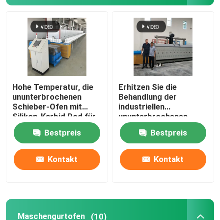
Fabrik-Ausflug
Qualitätskontrolle
Hohe Temperatur, die
Erhitzen Sie die
Nachrichten
ununterbrochenen
Behandlung der
Schieber-Ofen mit
industriellen
Silikon-Karbid Rod für
ununterbrochenen
Fälle
Tonerde-
Schieber-Art Ofen für
Bestpreis
Bestpreis
Zirkoniumdioxid-
keramisches
strukturelle Teile
Fordern Sie ein Zitat
sintert
Kontakt
Kontakt
Rollenherdofen
Schubofen
Maschengurtofen
(10)