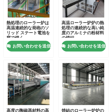
工場旅行
熱処理のローラー炉は
高温ローラー炉炉の熱
高温連続的な発砲のソ
処理の連続的な高い純
品質管理
リッド ステート電池を
度のアルミナの粉材料
窯で焼く
の焼結
お問い合わせを送信
お問い合わせを送信
ニュース
場合
引用を要求しなさい
ローラー炉炉
プッシャー炉
高度の陶磁器材料の高
焼結のローラー炉炉の