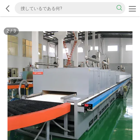
2
/
3