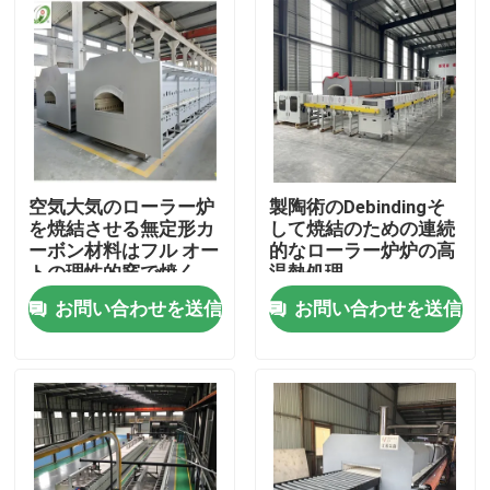
空気大気のローラー炉
製陶術のDebindingそ
を焼結させる無定形カ
して焼結のための連続
ーボン材料はフル オー
的なローラー炉炉の高
トの理性的窯で焼く
温熱処理
お問い合わせを送信
お問い合わせを送信
家
プロダクト
私達について